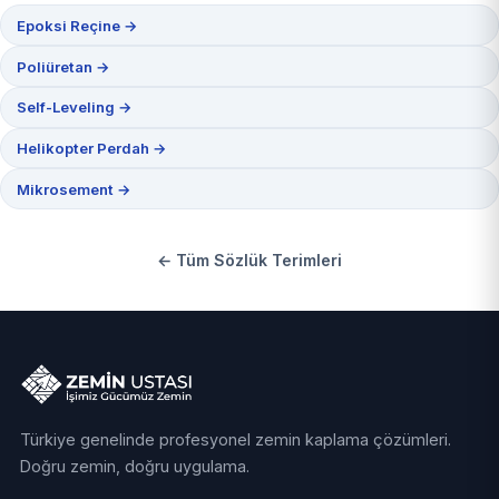
Epoksi Reçine →
Poliüretan →
Self-Leveling →
Helikopter Perdah →
Mikrosement →
← Tüm Sözlük Terimleri
Türkiye genelinde profesyonel zemin kaplama çözümleri.
Doğru zemin, doğru uygulama.