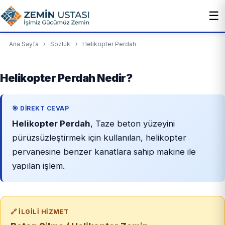
☰
Ana Sayfa
›
Sözlük
›
Helikopter Perdah
Helikopter Perdah Nedir?
🎯 DIREKT CEVAP
Helikopter Perdah
, Taze beton yüzeyini
pürüzsüzleştirmek için kullanılan, helikopter
pervanesine benzer kanatlara sahip makine ile
yapılan işlem.
🔗 İLGILI HIZMET