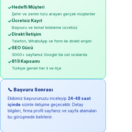
✓
Hedefli Müşteri
Şehir ve zemin türü arayan gerçek müşteriler
✓
Ücretsiz Kayıt
Başvuru ve temel listeleme ücretsiz
✓
Direkt İletişim
Telefon, WhatsApp ve form ile direkt erişim
✓
SEO Gücü
3000+ sayfamız Google'da üst sıralarda
✓
81 İl Kapsamı
Türkiye geneli her il ve ilçe
📞 Başvuru Sonrası
Ekibimiz başvurunuzu inceleyip
24-48 saat
içinde
sizinle iletişime geçecektir. Detay
bilgileri, firma profil sayfanız ve sayfa atamaları
bu görüşmede belirlenir.