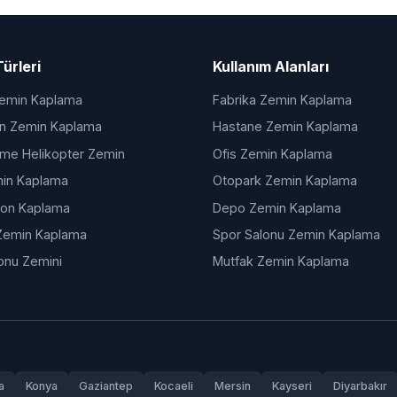
ürleri
Kullanım Alanları
Zemin Kaplama
Fabrika Zemin Kaplama
an Zemin Kaplama
Hastane Zemin Kaplama
lme Helikopter Zemin
Ofis Zemin Kaplama
in Kaplama
Otopark Zemin Kaplama
ton Kaplama
Depo Zemin Kaplama
Zemin Kaplama
Spor Salonu Zemin Kaplama
onu Zemini
Mutfak Zemin Kaplama
a
Konya
Gaziantep
Kocaeli
Mersin
Kayseri
Diyarbakır