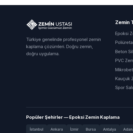
Zemin T
Epoksi 
Türkiye genelinde profesyonel zemin
Poliüret
kaplama çözümleri. Doğru zemin,
Beton Si
doğru uygulama.
PVC Zem
Mikrobe
Kauçuk 
Spor Sal
Popüler Şehirler — Epoksi Zemin Kaplama
İstanbul
Ankara
İzmir
Bursa
Antalya
Adan