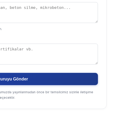
n.
vuruyu Gönder
umuzda yayınlanmadan önce bir temsilcimiz sizinle iletişime
eçecektir.