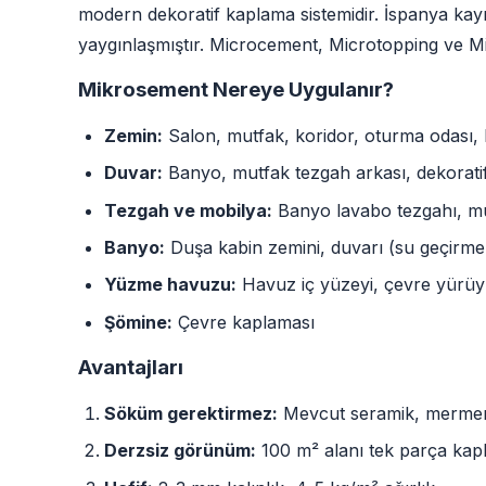
modern dekoratif kaplama sistemidir. İspanya kayn
yaygınlaşmıştır. Microcement, Microtopping ve Micr
Mikrosement Nereye Uygulanır?
Zemin:
Salon, mutfak, koridor, oturma odası,
Duvar:
Banyo, mutfak tezgah arkası, dekoratif
Tezgah ve mobilya:
Banyo lavabo tezgahı, mu
Banyo:
Duşa kabin zemini, duvarı (su geçirmez
Yüzme havuzu:
Havuz iç yüzeyi, çevre yürüy
Şömine:
Çevre kaplaması
Avantajları
Söküm gerektirmez:
Mevcut seramik, mermer,
Derzsiz görünüm:
100 m² alanı tek parça kap