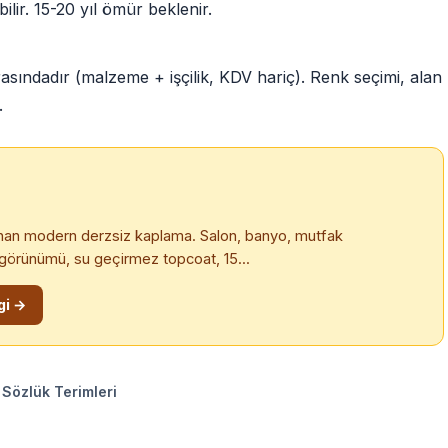
ilir. 15-20 yıl ömür beklenir.
sındadır (malzeme + işçilik, KDV hariç). Renk seçimi, alan
.
nan modern derzsiz kaplama. Salon, banyo, mutfak
görünümü, su geçirmez topcoat, 15...
gi →
Sözlük Terimleri