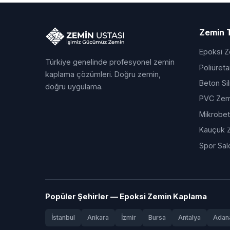
Zemin T
Epoksi 
Türkiye genelinde profesyonel zemin
Poliüret
kaplama çözümleri. Doğru zemin,
Beton Si
doğru uygulama.
PVC Zem
Mikrobe
Kauçuk 
Spor Sal
Popüler Şehirler — Epoksi Zemin Kaplama
İstanbul
Ankara
İzmir
Bursa
Antalya
Adan