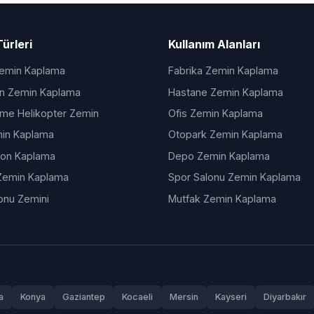
ürleri
Kullanım Alanları
Zemin Kaplama
Fabrika Zemin Kaplama
an Zemin Kaplama
Hastane Zemin Kaplama
lme Helikopter Zemin
Ofis Zemin Kaplama
in Kaplama
Otopark Zemin Kaplama
ton Kaplama
Depo Zemin Kaplama
Zemin Kaplama
Spor Salonu Zemin Kaplama
onu Zemini
Mutfak Zemin Kaplama
a
Konya
Gaziantep
Kocaeli
Mersin
Kayseri
Diyarbakır