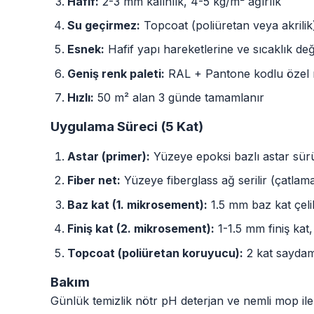
Hafif:
2-3 mm kalınlık, 4-5 kg/m² ağırlık
Su geçirmez:
Topcoat (poliüretan veya akrilik) 
Esnek:
Hafif yapı hareketlerine ve sıcaklık de
Geniş renk paleti:
RAL + Pantone kodlu özel re
Hızlı:
50 m² alan 3 günde tamamlanır
Uygulama Süreci (5 Kat)
Astar (primer):
Yüzeye epoksi bazlı astar sür
Fiber net:
Yüzeye fiberglass ağ serilir (çatlama
Baz kat (1. mikrosement):
1.5 mm baz kat çeli
Finiş kat (2. mikrosement):
1-1.5 mm finiş kat,
Topcoat (poliüretan koruyucu):
2 kat saydam
Bakım
Günlük temizlik nötr pH deterjan ve nemli mop ile y