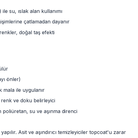
ile su, ıslak alan kullanımı
ğişimlerine çatlamadan dayanır
nkler, doğal taş efekti
ülür
yı önler)
k mala ile uygulanır
 renk ve doku belirleyici
 poliüretan, su ve aşınma direnci
apılır. Asit ve aşındırıcı temizleyiciler topcoat'u zarar