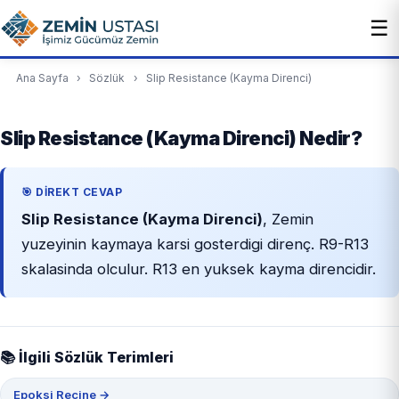
☰
Ana Sayfa
›
Sözlük
›
Slip Resistance (Kayma Direnci)
Slip Resistance (Kayma Direnci) Nedir?
🎯 DIREKT CEVAP
Slip Resistance (Kayma Direnci)
, Zemin
yuzeyinin kaymaya karsi gosterdigi direnç. R9-R13
skalasinda olculur. R13 en yuksek kayma direncidir.
📚 İlgili Sözlük Terimleri
Epoksi Reçine →