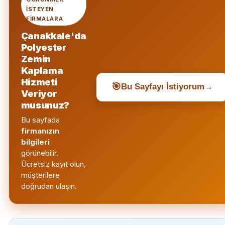
ISTEYEN
FIRMALARA
Çanakkale'da
Polyester
Zemin
Kaplama
Hizmeti
🎯
Bu Sayfayı İstiyorum
→
Veriyor
musunuz?
Bu sayfada
firmanızın
bilgileri
görünebilir.
Ücretsiz kayıt olun,
müşterilere
doğrudan ulaşın.