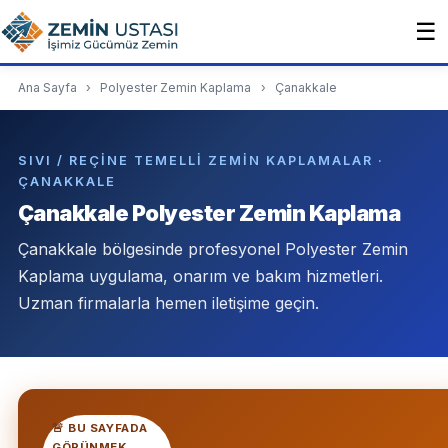
☰
Ana Sayfa
›
Polyester Zemin Kaplama
›
Çanakkale
SIVI / REÇINE TEMELLI ZEMIN KAPLAMALAR ·
ÇANAKKALE
Çanakkale Polyester Zemin Kaplama
Çanakkale bölgesinde profesyonel Polyester Zemin
Kaplama uygulama, onarım ve bakım hizmetleri.
Uzman firmalarla hemen iletişime geçin.
🚨 BU SAYFADA
GÖRÜNMEK