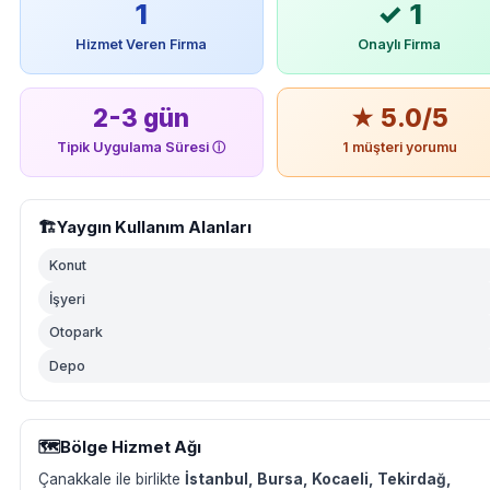
1
✓ 1
Hizmet Veren Firma
Onaylı Firma
2-3 gün
★ 5.0/5
Tipik Uygulama Süresi
ⓘ
1 müşteri yorumu
🏗️
Yaygın Kullanım Alanları
Konut
İşyeri
Otopark
Depo
🗺️
Bölge Hizmet Ağı
Çanakkale ile birlikte
İstanbul, Bursa, Kocaeli, Tekirdağ,