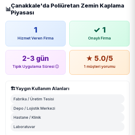
Çanakkale'da Poliüretan Zemin Kaplama
📊
Piyasası
1
✓ 1
Hizmet Veren Firma
Onaylı Firma
2-3 gün
★ 5.0/5
Tipik Uygulama Süresi
ⓘ
1 müşteri yorumu
🏗️
Yaygın Kullanım Alanları
Fabrika / Üretim Tesisi
Depo / Lojistik Merkezi
Hastane / Klinik
Laboratuvar