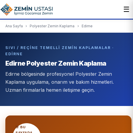
☰
Ana Sayfa
›
Polyester Zemin Kaplama
›
Edirne
SIVI / REÇINE TEMELLI ZEMIN KAPLAMALAR ·
EDIRNE
Edirne Polyester Zemin Kaplama
Edirne bölgesinde profesyonel Polyester Zemin
Kaplama uygulama, onarım ve bakım hizmetleri.
Uzman firmalarla hemen iletişime geçin.
🚨 BU
SAYFADA