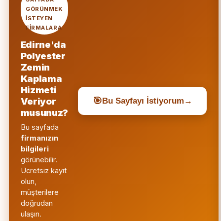
GÖRÜNMEK
ISTEYEN
FIRMALARA
Edirne'da
Polyester
Zemin
Kaplama
Hizmeti
🎯
Veriyor
Bu Sayfayı İstiyorum
→
musunuz?
Bu sayfada
firmanızın
bilgileri
görünebilir.
Ücretsiz kayıt
olun,
müşterilere
doğrudan
ulaşın.