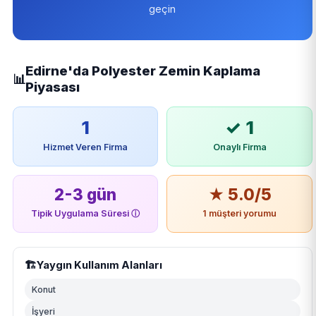
geçin
Edirne'da Polyester Zemin Kaplama
📊
Piyasası
1
✓ 1
Hizmet Veren Firma
Onaylı Firma
2-3 gün
★ 5.0/5
Tipik Uygulama Süresi
ⓘ
1 müşteri yorumu
🏗️
Yaygın Kullanım Alanları
Konut
İşyeri