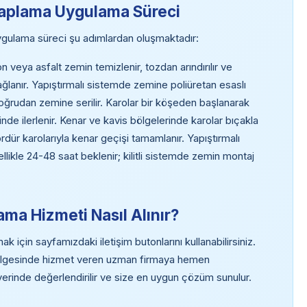
Kaplama Uygulama Süreci
gulama süreci şu adımlardan oluşmaktadır:
 veya asfalt zemin temizlenir, tozdan arındırılır ve
ğlanır. Yapıştırmalı sistemde zemine poliüretan esaslı
r doğrudan zemine serilir. Karolar bir köşeden başlanarak
alinde ilerlenir. Kenar ve kavis bölgelerinde karolar bıçakla
ordür karolarıyla kenar geçişi tamamlanır. Yapıştırmalı
llikle 24-48 saat beklenir; kilitli sistemde zemin montaj
ma Hizmeti Nasıl Alınır?
için sayfamızdaki iletişim butonlarını kullanabilirsiniz.
bölgesinde hizmet veren uzman firmaya hemen
z yerinde değerlendirilir ve size en uygun çözüm sunulur.