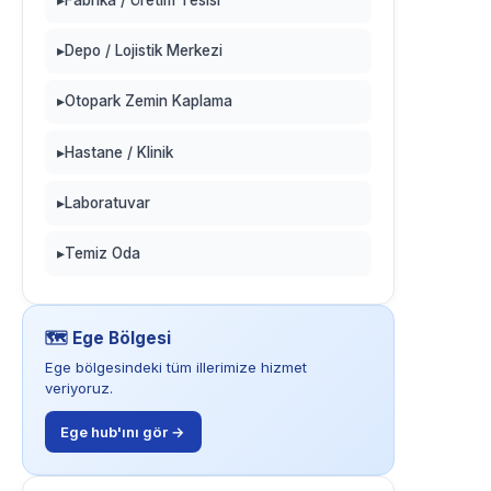
▸
Fabrika / Üretim Tesisi
▸
Depo / Lojistik Merkezi
▸
Otopark Zemin Kaplama
▸
Hastane / Klinik
▸
Laboratuvar
▸
Temiz Oda
🗺️ Ege Bölgesi
Ege bölgesindeki tüm illerimize hizmet
veriyoruz.
Ege hub'ını gör →