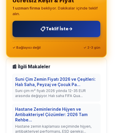
Ücretsiz Keşif & Fiyat
1 uzman firma
bekliyor. Dakikalar içinde teklif
alın.
📋
Teklif İste
→
✓ Bağlayıcı değil
✓ 2-3 gün
📰 İlgili Makaleler
Suni Çim Zemin Fiyatı 2026 ve Çeşitleri:
Halı Saha, Peyzaj ve Çocuk Pa...
Suni çim m² fiyatı 2026 yılında 12-35 EUR
arasında değişiyor. Halı saha FIFA Qua...
Hastane Zeminlerinde Hijyen ve
Antibakteriyel Çözümler: 2026 Tam
Rehbe...
Hastane zemin kaplaması seçiminde hijyen,
antibakteriyel performans, ESD gereksi...