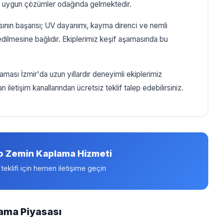
ına uygun çözümler odağında gelmektedir.
ın başarısı; UV dayanımı, kayma direnci ve nemli
edilmesine bağlıdır. Ekiplerimiz keşif aşamasında bu
sı İzmir'da uzun yıllardır deneyimli ekiplerimiz
 iletişim kanallarından ücretsiz teklif talep edebilirsiniz.
o Zemin Kaplama Hizmeti
 teklifi için hemen iletişime geçin
ama Piyasası