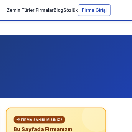
Zemin Türleri
Firmalar
Blog
Sözlük
Firma Girişi
📢 FIRMA SAHIBI MISINIZ?
Bu Sayfada Firmanızın