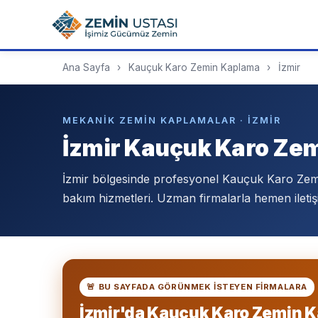
Ana Sayfa
›
Kauçuk Karo Zemin Kaplama
›
İzmir
MEKANIK ZEMIN KAPLAMALAR · İZMIR
İzmir Kauçuk Karo Ze
İzmir bölgesinde profesyonel Kauçuk Karo Ze
bakım hizmetleri. Uzman firmalarla hemen iletiş
🚨 BU SAYFADA GÖRÜNMEK ISTEYEN FIRMALARA
İzmir'da Kauçuk Karo Zemin 