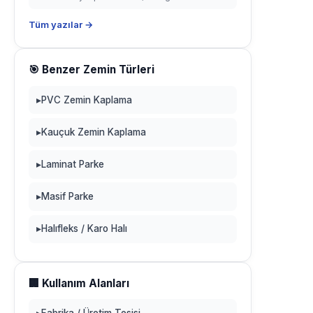
Tüm yazılar →
🎯 Benzer Zemin Türleri
▸
PVC Zemin Kaplama
▸
Kauçuk Zemin Kaplama
▸
Laminat Parke
▸
Masif Parke
▸
Halıfleks / Karo Halı
🏢 Kullanım Alanları