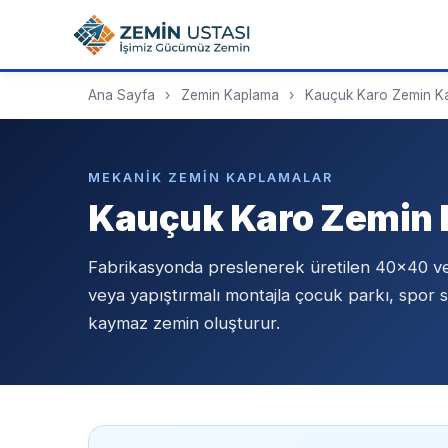
Ana Sayfa
›
Zemin Kaplama
›
Kauçuk Karo Zemin K
MEKANIK ZEMIN KAPLAMALAR
Kauçuk Karo Zemin
Fabrikasyonda preslenerek üretilen 40x40 ve 
veya yapıştırmalı montajla çocuk parkı, spor 
kaymaz zemin oluşturur.