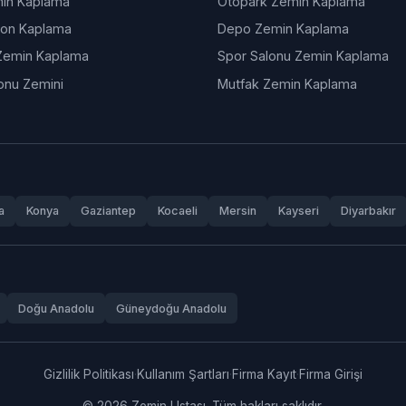
in Kaplama
Otopark Zemin Kaplama
ton Kaplama
Depo Zemin Kaplama
Zemin Kaplama
Spor Salonu Zemin Kaplama
onu Zemini
Mutfak Zemin Kaplama
a
Konya
Gaziantep
Kocaeli
Mersin
Kayseri
Diyarbakır
Doğu Anadolu
Güneydoğu Anadolu
Gizlilik Politikası
·
Kullanım Şartları
·
Firma Kayıt
·
Firma Girişi