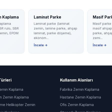
n Kaplama
Laminat Parke
Masif Par
aplama
Laminat parke (laminat
Masif parke
BR rulo, SBR
zemin, lamine parke, ahşap
masif ahşap
zemin, EPDM
laminat, parke döşeme),
parke, ahşa
ekonom...
zemi...
İncele →
İncele →
ürleri
Kullanım Alanları
Zemin Kaplama
Fabrika Zemin Kaplama
an Zemin Kaplama
Hastane Zemin Kaplama
lme Helikopter Zemin
Ofis Zemin Kaplama