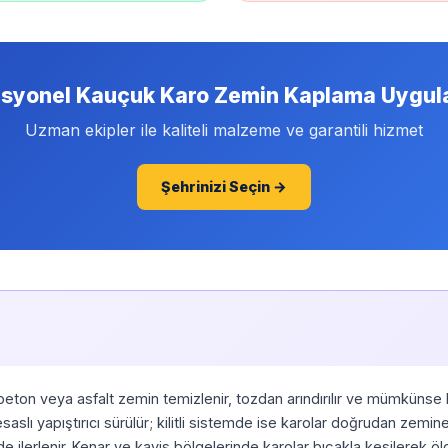
esyonel Kauçuk Karo Zemin Kaplama Uygul
Uzman ekipler ile kaliteli malzeme ve garantili hizmet
Şehrinizi Seçin →
eton veya asfalt zemin temizlenir, tozdan arındırılır ve mümkünse ha
aslı yapıştırıcı sürülür; kilitli sistemde ise karolar doğrudan zemin
linde ilerlenir. Kenar ve kavis bölgelerinde karolar bıçakla kesilerek ö