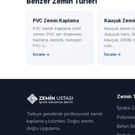
Benzer Zemin Türleri
PVC Zemin Kaplama
Kauçuk Zemi
PVC zemin kaplama (vinil
Kauçuk zemin k
zemin, PVC yer döşemesi,
(kauçuk karo, S
hastane zemini), homojen
kauçuk, EPDM 
PVC v...
rulo,...
İncele →
İncele →
Zemin T
Epoksi 
Türkiye genelinde profesyonel zemin
Poliüret
kaplama çözümleri. Doğru zemin,
Beton Si
doğru uygulama.