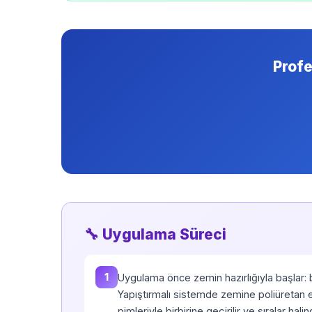
Prof
🔧 Uygulama Süreci
1
Uygulama önce zemin hazırlığıyla başlar: b
Yapıştırmalı sistemde zemine poliüretan es
pimleriyle birbirine geçirilir ve sıralar ha