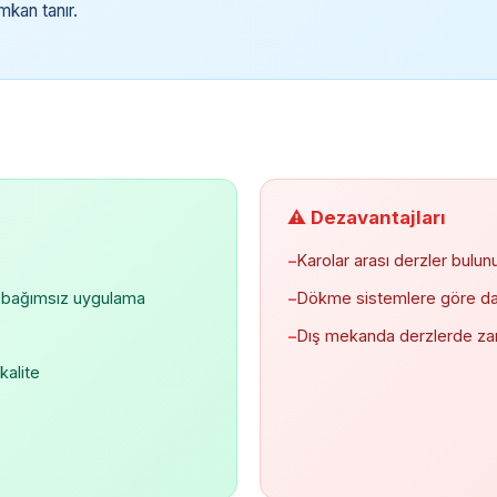
mkan tanır.
⚠️ Dezavantajları
−
Karolar arası derzler bulunu
n bağımsız uygulama
−
Dökme sistemlere göre da
−
Dış mekanda derzlerde zam
kalite