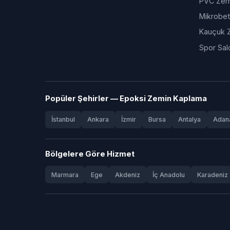
PVC Zem
Mikrobe
Kauçuk 
Spor Sal
Popüler Şehirler — Epoksi Zemin Kaplama
İstanbul
Ankara
İzmir
Bursa
Antalya
Adan
Bölgelere Göre Hizmet
Marmara
Ege
Akdeniz
İç Anadolu
Karadeniz