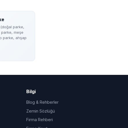
ke
 (doğal parke,
 parke, meşe
p parke, ahşap
Bilgi
Blog & Rehberler
Zemin Sözlüğü
Firma Rehberi