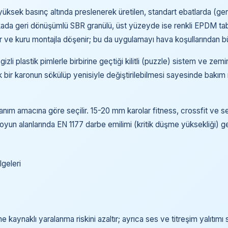
üksek basınç altında preslenerek üretilen, standart ebatlarda (
akada geri dönüşümlü SBR granülü, üst yüzeyde ise renkli EPDM taba
r ve kuru montajla döşenir; bu da uygulamayı hava koşullarından b
gizli plastik pimlerle birbirine geçtiği kilitli (puzzle) sistem ve zem
ek bir karonun sökülüp yenisiyle değiştirilebilmesi sayesinde bakım 
anım amacına göre seçilir. 15-20 mm karolar fitness, crossfit ve se
un alanlarında EN 1177 darbe emilimi (kritik düşme yüksekliği) gere
lgeleri
aynaklı yaralanma riskini azaltır; ayrıca ses ve titreşim yalıtımı