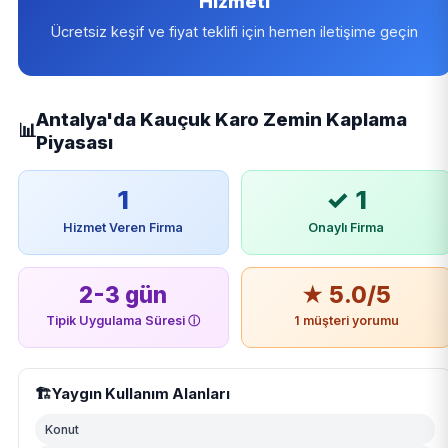
Hizmeti
Ücretsiz keşif ve fiyat teklifi için hemen iletişime geçin
Antalya'da Kauçuk Karo Zemin Kaplama
📊
Piyasası
1
✓ 1
Hizmet Veren Firma
Onaylı Firma
2-3 gün
★ 5.0/5
Tipik Uygulama Süresi
ⓘ
1 müşteri yorumu
🏗️
Yaygın Kullanım Alanları
Konut