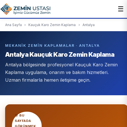
☰
Ana Sayfa
›
Kauçuk Karo Zemin Kaplama
›
Antalya
MEKANIK ZEMIN KAPLAMALAR · ANTALYA
Antalya Kauçuk Karo Zemin Kaplama
Antalya bölgesinde profesyonel Kauçuk Karo Zemin
Kaplama uygulama, onarım ve bakım hizmetleri.
Uzman firmalarla hemen iletişime geçin.
🚨 BU
SAYFADA
GÖRÜNMEK