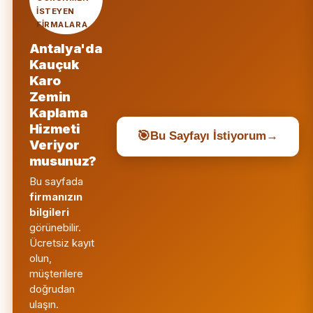
ISTEYEN
FIRMALARA
Antalya'da
Kauçuk
Karo
Zemin
Kaplama
Hizmeti
🎯
Bu Sayfayı İstiyorum
→
Veriyor
musunuz?
Bu sayfada
firmanızın
bilgileri
görünebilir.
Ücretsiz kayıt
olun,
müşterilere
doğrudan
ulaşın.