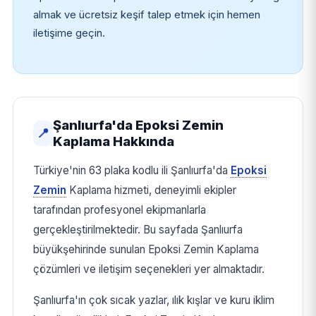
almak ve ücretsiz keşif talep etmek için hemen
iletişime geçin.
Şanlıurfa'da Epoksi Zemin
📍
Kaplama Hakkında
Türkiye'nin 63 plaka kodlu ili Şanlıurfa'da
Epoksi
Zemin
Kaplama hizmeti, deneyimli ekipler
tarafından profesyonel ekipmanlarla
gerçekleştirilmektedir. Bu sayfada Şanlıurfa
büyükşehirinde sunulan Epoksi Zemin Kaplama
çözümleri ve iletişim seçenekleri yer almaktadır.
Şanlıurfa'ın çok sıcak yazlar, ılık kışlar ve kuru iklim