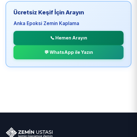
Ücretsiz Keşif İçin Arayın
Anka Epoksi Zemin Kaplama
📞 Hemen Arayın
💬 WhatsApp ile Yazın