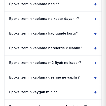
+
Epoksi zemin kaplama nedir?
+
Epoksi zemin kaplama ne kadar dayanır?
+
Epoksi zemin kaplama kaç günde kurur?
+
Epoksi zemin kaplama nerelerde kullanılır?
+
Epoksi zemin kaplama m2 fiyatı ne kadar?
+
Epoksi zemin kaplama üzerine ne yapılır?
+
Epoksi zemin kaygan mıdır?