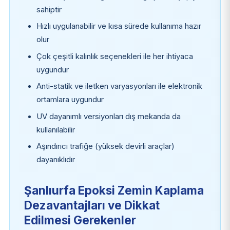
sahiptir
Hızlı uygulanabilir ve kısa sürede kullanıma hazır
olur
Çok çeşitli kalınlık seçenekleri ile her ihtiyaca
uygundur
Anti-statik ve iletken varyasyonları ile elektronik
ortamlara uygundur
UV dayanımlı versiyonları dış mekanda da
kullanılabilir
Aşındırıcı trafiğe (yüksek devirli araçlar)
dayanıklıdır
Şanlıurfa Epoksi Zemin Kaplama
Dezavantajları ve Dikkat
Edilmesi Gerekenler