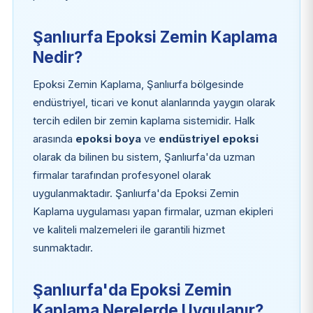
Şanlıurfa Epoksi Zemin Kaplama
Nedir?
Epoksi Zemin Kaplama, Şanlıurfa bölgesinde
endüstriyel, ticari ve konut alanlarında yaygın olarak
tercih edilen bir zemin kaplama sistemidir. Halk
arasında
epoksi boya
ve
endüstriyel epoksi
olarak da bilinen bu sistem, Şanlıurfa'da uzman
firmalar tarafından profesyonel olarak
uygulanmaktadır. Şanlıurfa'da Epoksi Zemin
Kaplama uygulaması yapan firmalar, uzman ekipleri
ve kaliteli malzemeleri ile garantili hizmet
sunmaktadır.
Şanlıurfa'da Epoksi Zemin
Kaplama Nerelerde Uygulanır?