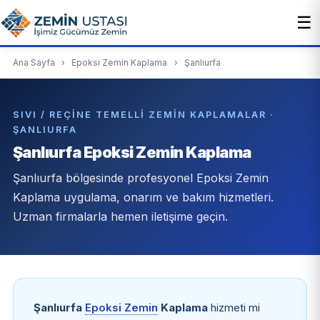
☰
Ana Sayfa
›
Epoksi Zemin Kaplama
›
Şanlıurfa
SIVI / REÇINE TEMELLI ZEMIN KAPLAMALAR ·
ŞANLIURFA
Şanlıurfa Epoksi Zemin Kaplama
Şanlıurfa bölgesinde profesyonel Epoksi Zemin
Kaplama uygulama, onarım ve bakım hizmetleri.
Uzman firmalarla hemen iletişime geçin.
Şanlıurfa
Epoksi Zemin
Kaplama
hizmeti mi