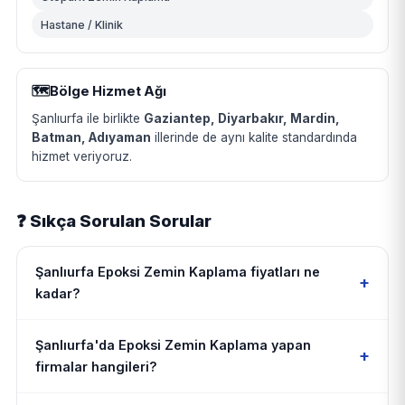
Hastane / Klinik
🗺️
Bölge Hizmet Ağı
Şanlıurfa ile birlikte
Gaziantep, Diyarbakır, Mardin,
Batman, Adıyaman
illerinde de aynı kalite standardında
hizmet veriyoruz.
❓ Sıkça Sorulan Sorular
Şanlıurfa Epoksi Zemin Kaplama fiyatları ne
+
kadar?
Şanlıurfa'da Epoksi Zemin Kaplama yapan
+
firmalar hangileri?