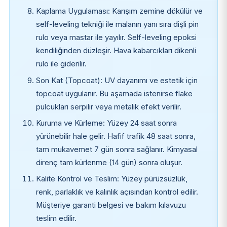
Kaplama Uygulaması: Karışım zemine dökülür ve
self-leveling tekniği ile malanın yanı sıra dişli pin
rulo veya mastar ile yayılır. Self-leveling epoksi
kendiliğinden düzleşir. Hava kabarcıkları dikenli
rulo ile giderilir.
Son Kat (Topcoat): UV dayanımı ve estetik için
topcoat uygulanır. Bu aşamada istenirse flake
pulcukları serpilir veya metalik efekt verilir.
Kuruma ve Kürleme: Yüzey 24 saat sonra
yürünebilir hale gelir. Hafif trafik 48 saat sonra,
tam mukavemet 7 gün sonra sağlanır. Kimyasal
direnç tam kürlenme (14 gün) sonra oluşur.
Kalite Kontrol ve Teslim: Yüzey pürüzsüzlük,
renk, parlaklık ve kalınlık açısından kontrol edilir.
Müşteriye garanti belgesi ve bakım kılavuzu
teslim edilir.