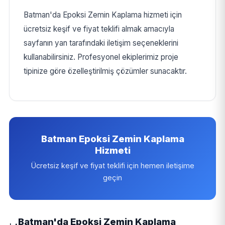
Batman'da Epoksi Zemin Kaplama hizmeti için
ücretsiz keşif ve fiyat teklifi almak amacıyla
sayfanın yan tarafındaki iletişim seçeneklerini
kullanabilirsiniz. Profesyonel ekiplerimiz proje
tipinize göre özelleştirilmiş çözümler sunacaktır.
Batman Epoksi Zemin Kaplama
Hizmeti
Ücretsiz keşif ve fiyat teklifi için hemen iletişime
geçin
Batman'da Epoksi Zemin Kaplama