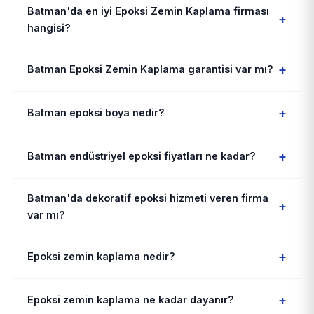
Batman'da en iyi Epoksi Zemin Kaplama firması
+
hangisi?
+
Batman Epoksi Zemin Kaplama garantisi var mı?
+
Batman epoksi boya nedir?
+
Batman endüstriyel epoksi fiyatları ne kadar?
Batman'da dekoratif epoksi hizmeti veren firma
+
var mı?
+
Epoksi zemin kaplama nedir?
+
Epoksi zemin kaplama ne kadar dayanır?