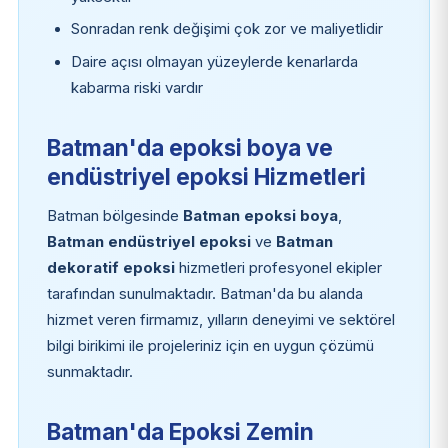
Sonradan renk değişimi çok zor ve maliyetlidir
Daire açısı olmayan yüzeylerde kenarlarda
kabarma riski vardır
Batman'da epoksi boya ve
endüstriyel epoksi Hizmetleri
Batman bölgesinde
Batman epoksi boya
,
Batman endüstriyel epoksi
ve
Batman
dekoratif epoksi
hizmetleri profesyonel ekipler
tarafından sunulmaktadır. Batman'da bu alanda
hizmet veren firmamız, yılların deneyimi ve sektörel
bilgi birikimi ile projeleriniz için en uygun çözümü
sunmaktadır.
Batman'da Epoksi Zemin