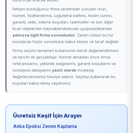
sürecinde aracılık etmez.
İletişim kurduğunuz firma tarafından sunulan ürün,
hizmet, fiyatlandırma, uygulama kalitesi, teslim süresi,
garanti, iade, ödeme koşulları, taahhütler ve tüm diğer
ticari ilişkilerden kaynaklanabilecek uyuşmazlıklardan
yalnızca ilgili firma sorumludur
. Zemin Ustası bu tür
konularda hiçbir sorumluluk kabul etmez ve taraf değildir.
Firma seçimi tamamen kullanıcının kendi değerlendirmesi
ve tercihi ile gerçekleşir. Hizmet almadan önce firma
referanslarını, yetkinlik belgelerini, garanti koşullarını ve
sözleşme detaylarını
yazılı olarak
inceleyip
değerlendirmenizi tavsiye ederiz. Sayfayı kullanarak bu
koşulları kabul etmiş sayılırsınız.
Ücretsiz Keşif İçin Arayın
Anka Epoksi Zemin Kaplama