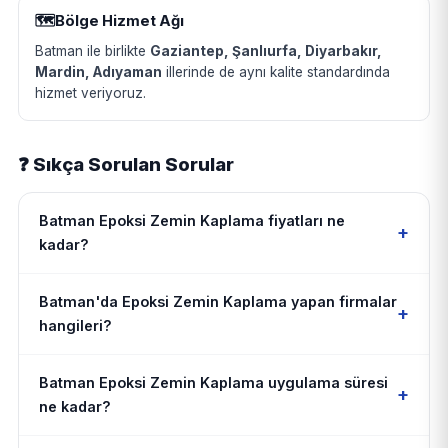
🗺️
Bölge Hizmet Ağı
Batman ile birlikte
Gaziantep, Şanlıurfa, Diyarbakır,
Mardin, Adıyaman
illerinde de aynı kalite standardında
hizmet veriyoruz.
❓ Sıkça Sorulan Sorular
Batman Epoksi Zemin Kaplama fiyatları ne
+
kadar?
Batman'da Epoksi Zemin Kaplama yapan firmalar
+
hangileri?
Batman Epoksi Zemin Kaplama uygulama süresi
+
ne kadar?