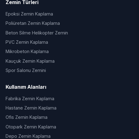
Zemin Türleri
Epoksi Zemin Kaplama
Poliüretan Zemin Kaplama
Beton Silme Helikopter Zemin
PVC Zemin Kaplama
Mikrobeton Kaplama
Kauçuk Zemin Kaplama
Spor Salonu Zemini
Kullanım Alanları
Fabrika Zemin Kaplama
Hastane Zemin Kaplama
Ofis Zemin Kaplama
Otopark Zemin Kaplama
Depo Zemin Kaplama