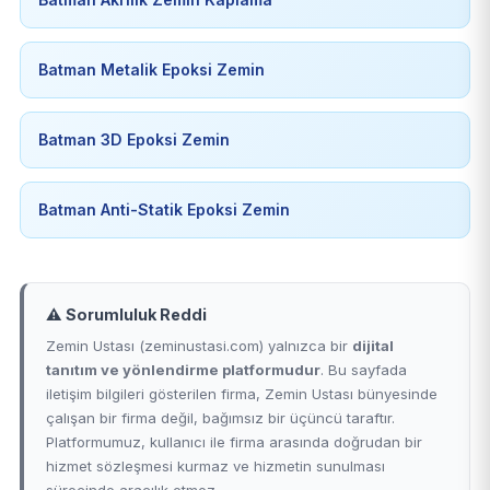
Batman Metalik Epoksi Zemin
Batman 3D Epoksi Zemin
Batman Anti-Statik Epoksi Zemin
⚠️ Sorumluluk Reddi
Zemin Ustası (zeminustasi.com) yalnızca bir
dijital
tanıtım ve yönlendirme platformudur
. Bu sayfada
iletişim bilgileri gösterilen firma, Zemin Ustası bünyesinde
çalışan bir firma değil, bağımsız bir üçüncü taraftır.
Platformumuz, kullanıcı ile firma arasında doğrudan bir
hizmet sözleşmesi kurmaz ve hizmetin sunulması