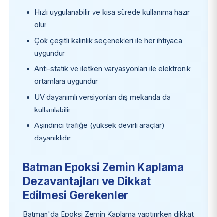
Hızlı uygulanabilir ve kısa sürede kullanıma hazır
olur
Çok çeşitli kalınlık seçenekleri ile her ihtiyaca
uygundur
Anti-statik ve iletken varyasyonları ile elektronik
ortamlara uygundur
UV dayanımlı versiyonları dış mekanda da
kullanılabilir
Aşındırıcı trafiğe (yüksek devirli araçlar)
dayanıklıdır
Batman Epoksi Zemin Kaplama
Dezavantajları ve Dikkat
Edilmesi Gerekenler
Batman'da Epoksi Zemin Kaplama yaptırırken dikkat