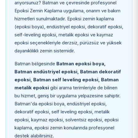
arıyorsunuz? Batman ve çevresinde profesyonel
Epoksi Zemin Kaplama uygulama, onarım ve bakım
hizmetleri sunulmaktadır. Epoksi zemin kaplama
(epoksi boya), endüstriyel epoksi, dekoratif epoksi,
self-leveling epoksi, metalik epoksi ve kaymaz
epoksi seçenekleriyle derzsiz, pürüzsüz ve yüksek
dayanıklılıklı zemin sistemidir.
Batman bölgesinde
Batman epoksi boya,
Batman endüstriyel epoksi, Batman dekoratif
epoksi, Batman self leveling epoksi, Batman
metalik epoksi
gibi arama terimleriyle de bilinen
bu hizmet, geniş bir uygulama yelpazesine sahiptir.
Batman'da epoksi boya, endüstriyel epoksi,
dekoratif epoksi, self leveling epoksi, metalik
epoksi, kaymaz epoksi, solventsiz epoksi, epoksi
kaplama, epoksi zemin konularında profesyonel
destek alabilirsiniz.