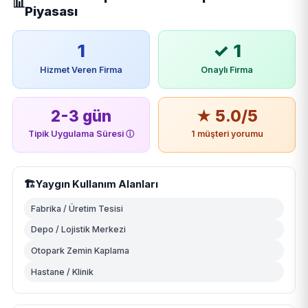
📊
Piyasası
1
✓ 1
Hizmet Veren Firma
Onaylı Firma
2-3 gün
★ 5.0/5
Tipik Uygulama Süresi
ⓘ
1 müşteri yorumu
🏗️
Yaygın Kullanım Alanları
Fabrika / Üretim Tesisi
Depo / Lojistik Merkezi
Otopark Zemin Kaplama
Hastane / Klinik