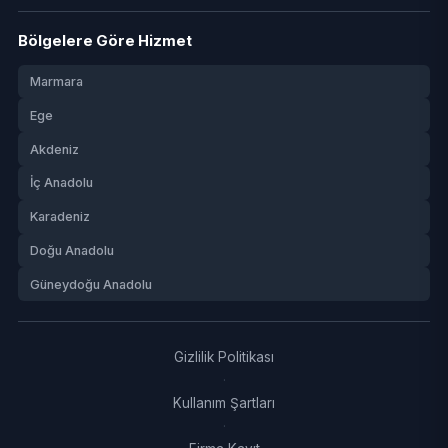
Bölgelere Göre Hizmet
Marmara
Ege
Akdeniz
İç Anadolu
Karadeniz
Doğu Anadolu
Güneydoğu Anadolu
Gizlilik Politikası
·
Kullanım Şartları
·