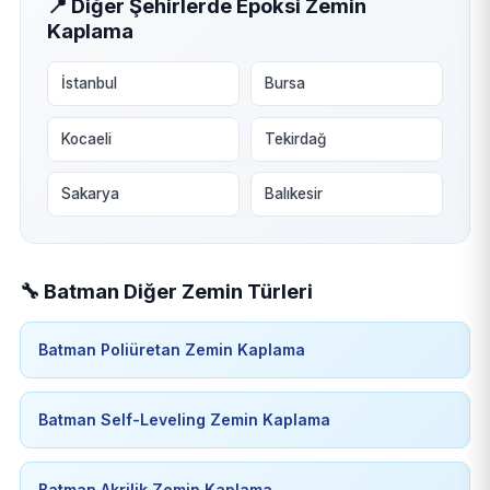
📍 Diğer Şehirlerde Epoksi Zemin
Kaplama
İstanbul
Bursa
Kocaeli
Tekirdağ
Sakarya
Balıkesir
🔧 Batman Diğer Zemin Türleri
Batman Poliüretan Zemin Kaplama
Batman Self-Leveling Zemin Kaplama
Batman Akrilik Zemin Kaplama