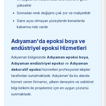
yüksektir
Sonradan renk değişimi çok zor ve maliyetlidir
Daire açısı olmayan yüzeylerde kenarlarda
kabarma riski vardır
Adıyaman'da epoksi boya ve
endüstriyel epoksi Hizmetleri
Adıyaman bölgesinde
Adıyaman epoksi boya
,
Adıyaman endüstriyel epoksi
ve
Adıyaman
dekoratif epoksi
hizmetleri profesyonel ekipler
tarafından sunulmaktadır. Adıyaman'da bu alanda
hizmet veren firmamız, yılların deneyimi ve sektörel
bilgi birikimi ile projeleriniz için en uygun çözümü
sunmaktadır.