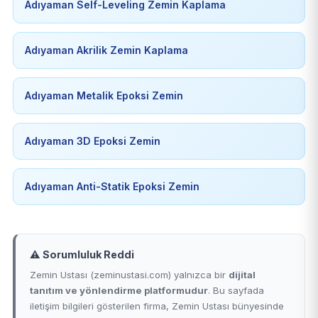
Adıyaman Self-Leveling Zemin Kaplama
Adıyaman Akrilik Zemin Kaplama
Adıyaman Metalik Epoksi Zemin
Adıyaman 3D Epoksi Zemin
Adıyaman Anti-Statik Epoksi Zemin
⚠️ Sorumluluk Reddi
Zemin Ustası (zeminustasi.com) yalnızca bir
dijital
tanıtım ve yönlendirme platformudur
. Bu sayfada
iletişim bilgileri gösterilen firma, Zemin Ustası bünyesinde