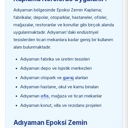
Adıyaman bölgesinde Epoksi Zemin Kaplama;
fabrikalar, depolar, otoparklar, hastaneler, ofisler,
mağazalar, restoranlar ve konutlar gibi birçok alanda
uygulanmaktadır. Adıyaman'daki endüstriyel
tesislerden ticari mekanlara kadar geniş bir kullanım
alanı bulunmaktadır.
Adıyaman fabrika ve üretim tesisleri
Adıyaman depo ve lojistik merkezleri
Adıyaman otopark ve
garaj
alanları
Adıyaman hastane, okul ve kamu binaları
Adıyaman
ofis
, mağaza ve ticari mekanlar
Adıyaman konut, villa ve rezidans projeleri
Adıyaman Epoksi Zemin