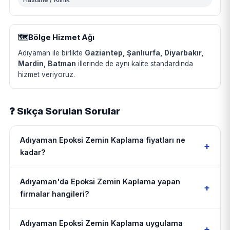
🗺️
Bölge Hizmet Ağı
Adıyaman ile birlikte
Gaziantep, Şanlıurfa, Diyarbakır,
Mardin, Batman
illerinde de aynı kalite standardında
hizmet veriyoruz.
❓ Sıkça Sorulan Sorular
Adıyaman Epoksi Zemin Kaplama fiyatları ne
+
kadar?
Adıyaman'da Epoksi Zemin Kaplama yapan
+
firmalar hangileri?
Adıyaman Epoksi Zemin Kaplama uygulama
+