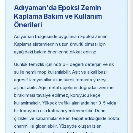
Adıyaman'da Epoksi Zemin
Kaplama Bakım ve Kullanım
Önerileri
Adıyaman bölgesinde uygulanan Epoksi Zemin
Kaplama sistemlerinin uzun ömürlü olması için
aşağıdaki bakım önerilerine dikkat ediniz:
Günlük temizlik için nötr pH değerli deterjan ve ılık
su ile nemli mop kullanılabilir. Asit ve alkali bazlı
agresif kimyasallar uzun süreli temasta yüzeyi
aşındırabilir. Ağır metal objelerin doğrudan zemine
bırakılması tavsiye edilmez, koruyucu keçe
kullanılmalıdır. Yüksek trafikli alanlarda her 3-5 yılda
bir koruyucu cila katmanı yenilenmelidir. Derin
çizikler ve kabarmalar erken tespit edildiğinde nokta
onarımı ile giderilebilir. Yüzeyde oluşan izleri