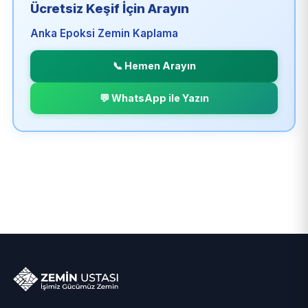
Ücretsiz Keşif İçin Arayın
Anka Epoksi Zemin Kaplama
📞 Hemen Arayın
💬 WhatsApp ile Yazın