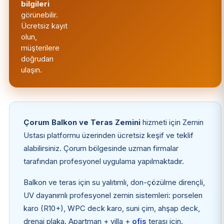
bilgileri
görünebilir.
Ücretsiz kayıt
olun,
müşterilere
doğrudan
ulaşın.
Çorum Balkon ve Teras Zemini
hizmeti için Zemin
Ustası platformu üzerinden ücretsiz keşif ve teklif
alabilirsiniz. Çorum bölgesinde uzman firmalar
tarafından profesyonel uygulama yapılmaktadır.
Balkon ve teras için su yalıtımlı, don-çözülme dirençli,
UV dayanımlı profesyonel zemin sistemleri: porselen
karo (R10+), WPC deck karo, suni çim, ahşap deck,
drenaj plaka. Apartman + villa +
ofis
terası için.