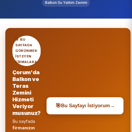
Balkon Su Yalıtım Zemini
🚨 BU
SAYFADA
GÖRÜNMEK
ISTEYEN
FIRMALARA
Çorum'da
Balkon ve
Teras
Zemini
Hizmeti
🎯
Veriyor
Bu Sayfayı İstiyorum
→
musunuz?
Bu sayfada
firmanızın