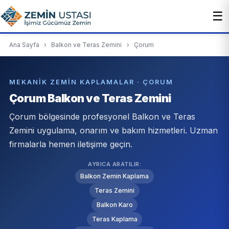
☰
Ana Sayfa
›
Balkon ve Teras Zemini
›
Çorum
MEKANIK ZEMIN KAPLAMALAR · ÇORUM
Çorum Balkon ve Teras Zemini
Çorum bölgesinde profesyonel Balkon ve Teras
Zemini uygulama, onarım ve bakım hizmetleri. Uzman
firmalarla hemen iletişime geçin.
AYRICA ARATILIR:
Balkon Zemin Kaplama
Teras Zemini
Balkon Karo
Teras Kaplama