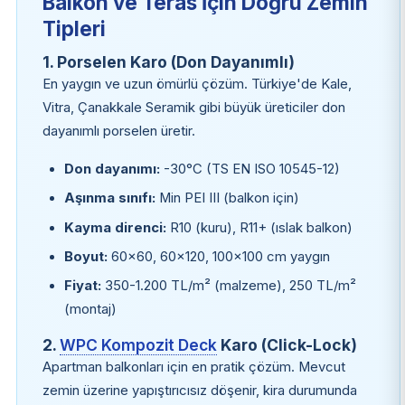
Balkon ve Teras İçin Doğru Zemin
Tipleri
1. Porselen Karo (Don Dayanımlı)
En yaygın ve uzun ömürlü çözüm. Türkiye'de Kale,
Vitra, Çanakkale Seramik gibi büyük üreticiler don
dayanımlı porselen üretir.
Don dayanımı:
-30°C (TS EN ISO 10545-12)
Aşınma sınıfı:
Min PEI III (balkon için)
Kayma direnci:
R10 (kuru), R11+ (ıslak balkon)
Boyut:
60×60, 60×120, 100×100 cm yaygın
Fiyat:
350-1.200 TL/m² (malzeme), 250 TL/m²
(montaj)
2.
WPC Kompozit Deck
Karo (Click-Lock)
Apartman balkonları için en pratik çözüm. Mevcut
zemin üzerine yapıştırıcısız döşenir, kira durumunda