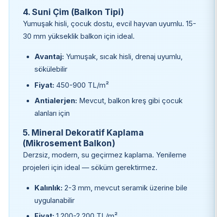
4. Suni Çim (Balkon Tipi)
Yumuşak hisli, çocuk dostu, evcil hayvan uyumlu. 15-
30 mm yükseklik balkon için ideal.
Avantaj:
Yumuşak, sıcak hisli, drenaj uyumlu,
sökülebilir
Fiyat:
450-900 TL/m²
Antialerjen:
Mevcut, balkon kreş gibi çocuk
alanları için
5. Mineral Dekoratif Kaplama
(Mikrosement Balkon)
Derzsiz, modern, su geçirmez kaplama. Yenileme
projeleri için ideal — söküm gerektirmez.
Kalınlık:
2-3 mm, mevcut seramik üzerine bile
uygulanabilir
Fiyat:
1.200-2.200 TL/m²