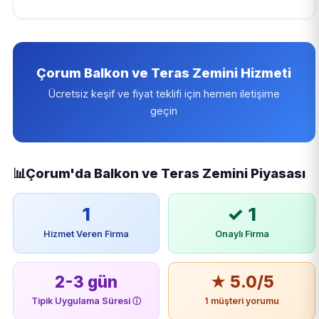
Çorum Balkon ve Teras Zemini Hizmeti
Ücretsiz keşif ve fiyat teklifi için hemen iletişime
geçin
📊
Çorum'da Balkon ve Teras Zemini Piyasası
1
✓ 1
Hizmet Veren Firma
Onaylı Firma
2-3 gün
★ 5.0/5
Tipik Uygulama Süresi
ⓘ
1 müşteri yorumu