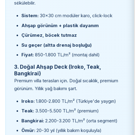
sökülebilir.
Sistem:
30×30 cm modüler karo, click-lock
Ahşap görünüm + plastik dayanım
Çürümez, böcek tutmaz
Su geçer (altta drenaj boşluğu)
Fiyat:
850-1.800 TL/m² (montaj dahil)
3. Doğal Ahşap Deck (Iroko, Teak,
Bangkirai)
Premium villa terasları için. Doğal sıcaklık, premium
görünüm. Yıllık yağ bakımı şart.
Iroko:
1.800-2.800 TL/m² (Türkiye'de yaygın)
Teak:
3.500-5.500 TL/m² (premium)
Bangkirai:
2.200-3.200 TL/m² (orta segment)
Ömür:
20-30 yıl (yıllık bakım koşuluyla)