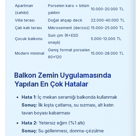
Apartman
Porselen karo + bitüm
10.000-20.000 TL
(sahibi)
yalıtım
Villa terası
Doğal ahşap deck
22.000-40.000 TL
Çatı katı terası
Mikrosement (derzsiz)
15.000-25.000 TL
Suni çim (R+ESD
Çocuk balkonu
5.000-12.000 TL
onaylı)
Geniş format porselen
Modern minimal
15.000-28.000 TL
60×120
Balkon Zemin Uygulamasında
Yapılan En Çok Hatalar
Hata 1:
İç mekan seramiği balkonda kullanmak
Sonuç:
İlk kışta çatlama, su sızması, alt katın
tavan boyası kabarması
Hata 2:
Yetersiz eğim (%1 altı)
Sonuç:
Su göllenmesi, donma-çözülme