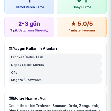
1
✓ 1
Hizmet Veren Firma
Onaylı Firma
2-3 gün
★ 5.0/5
Tipik Uygulama Süresi
ⓘ
1 müşteri yorumu
🏗️
Yaygın Kullanım Alanları
Fabrika / Üretim Tesisi
Depo / Lojistik Merkezi
Ofis
Mağaza / Showroom
🗺️
Bölge Hizmet Ağı
Çorum ile birlikte
Trabzon, Samsun, Ordu, Zonguldak,
Rize
illerinde de aynı kalite standardında hizmet veriyoruz.