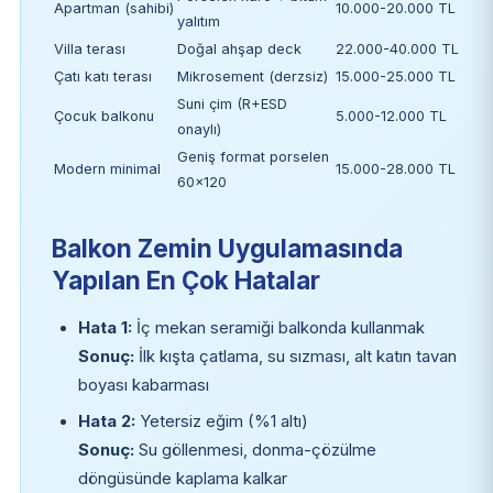
Apartman (sahibi)
10.000-20.000 TL
yalıtım
Villa terası
Doğal ahşap deck
22.000-40.000 TL
Çatı katı terası
Mikrosement (derzsiz)
15.000-25.000 TL
Suni çim (R+ESD
Çocuk balkonu
5.000-12.000 TL
onaylı)
Geniş format porselen
Modern minimal
15.000-28.000 TL
60×120
Balkon Zemin Uygulamasında
Yapılan En Çok Hatalar
Hata 1:
İç mekan seramiği balkonda kullanmak
Sonuç:
İlk kışta çatlama, su sızması, alt katın tavan
boyası kabarması
Hata 2:
Yetersiz eğim (%1 altı)
Sonuç:
Su göllenmesi, donma-çözülme
döngüsünde kaplama kalkar