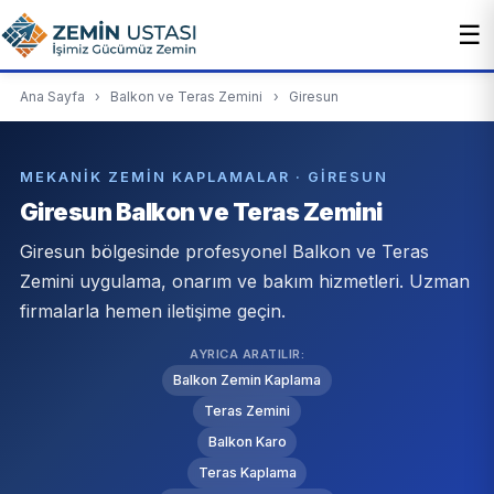
☰
Ana Sayfa
›
Balkon ve Teras Zemini
›
Giresun
MEKANIK ZEMIN KAPLAMALAR · GIRESUN
Giresun Balkon ve Teras Zemini
Giresun bölgesinde profesyonel Balkon ve Teras
Zemini uygulama, onarım ve bakım hizmetleri. Uzman
firmalarla hemen iletişime geçin.
AYRICA ARATILIR:
Balkon Zemin Kaplama
Teras Zemini
Balkon Karo
Teras Kaplama