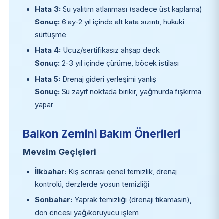
Hata 3:
Su yalıtım atlanması (sadece üst kaplama)
Sonuç:
6 ay-2 yıl içinde alt kata sızıntı, hukuki
sürtüşme
Hata 4:
Ucuz/sertifikasız ahşap deck
Sonuç:
2-3 yıl içinde çürüme, böcek istilası
Hata 5:
Drenaj gideri yerleşimi yanlış
Sonuç:
Su zayıf noktada birikir, yağmurda fışkırma
yapar
Balkon Zemini Bakım Önerileri
Mevsim Geçişleri
İlkbahar:
Kış sonrası genel temizlik, drenaj
kontrolü, derzlerde yosun temizliği
Sonbahar:
Yaprak temizliği (drenajı tıkamasın),
don öncesi yağ/koruyucu işlem