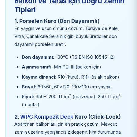
Balkon ve Teras İçin Doğru Zemin
Tipleri
1. Porselen Karo (Don Dayanımlı)
En yaygın ve uzun ömürlü çözüm. Türkiye'de Kale,
Vitra, Çanakkale Seramik gibi büyük üreticiler don
dayanımlı porselen üretir.
Don dayanımı:
-30°C (TS EN ISO 10545-12)
Aşınma sınıfı:
Min PEI III (balkon için)
Kayma direnci:
R10 (kuru), R11+ (ıslak balkon)
Boyut:
60×60, 60×120, 100×100 cm yaygın
Fiyat:
350-1.200 TL/m² (malzeme), 250 TL/m²
(montaj)
2.
WPC Kompozit Deck
Karo (Click-Lock)
Apartman balkonları için en pratik çözüm. Mevcut
zemin üzerine yapıştırıcısız döşenir, kira durumunda