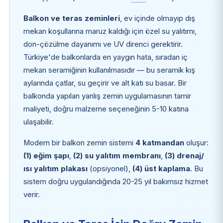
Balkon ve teras zeminleri
, ev içinde olmayıp dış
mekan koşullarına maruz kaldığı için özel su yalıtımı,
don-çözülme dayanımı ve UV direnci gerektirir.
Türkiye'de balkonlarda en yaygın hata, sıradan iç
mekan seramiğinin kullanılmasıdır — bu seramik kış
aylarında çatlar, su geçirir ve alt katı su basar. Bir
balkonda yapılan yanlış zemin uygulamasının tamir
maliyeti, doğru malzeme seçeneğinin 5-10 katına
ulaşabilir.
Modern bir balkon zemin sistemi
4 katmandan
oluşur:
(1) eğim şapı
,
(2) su yalıtım membranı
,
(3) drenaj/
ısı yalıtım plakası
(opsiyonel),
(4) üst kaplama
. Bu
sistem doğru uygulandığında 20-25 yıl bakımsız hizmet
verir.