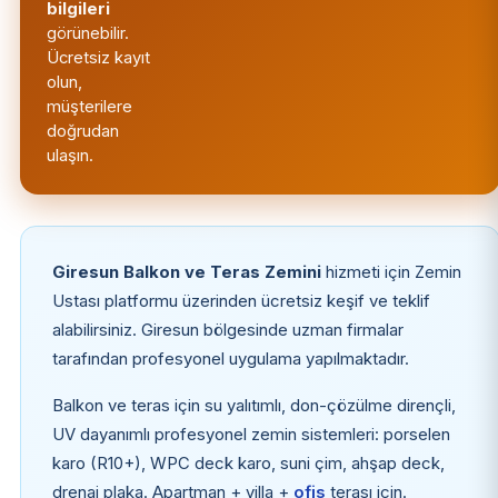
bilgileri
görünebilir.
Ücretsiz kayıt
olun,
müşterilere
doğrudan
ulaşın.
Giresun Balkon ve Teras Zemini
hizmeti için Zemin
Ustası platformu üzerinden ücretsiz keşif ve teklif
alabilirsiniz. Giresun bölgesinde uzman firmalar
tarafından profesyonel uygulama yapılmaktadır.
Balkon ve teras için su yalıtımlı, don-çözülme dirençli,
UV dayanımlı profesyonel zemin sistemleri: porselen
karo (R10+), WPC deck karo, suni çim, ahşap deck,
drenaj plaka. Apartman + villa +
ofis
terası için.