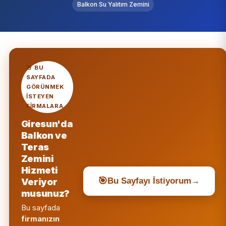
Balkon Su Yalıtım Zemini
🚨 BU
SAYFADA
GÖRÜNMEK
ISTEYEN
FIRMALARA
Giresun'da
Balkon ve
Teras
Zemini
Hizmeti
🎯
Veriyor
Bu Sayfayı İstiyorum
→
musunuz?
Bu sayfada
firmanızın