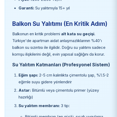
Garanti:
Su yalıtımıyla 15+ yıl
Balkon Su Yalıtımı (En Kritik Adım)
Balkonun en kritik problemi
alt kata su geçişi
.
Türkiye'de apartman aidat anlaşmazlıklarının %40'ı
balkon su sızıntısı ile ilgilidir. Doğru su yalıtımı sadece
komşu ilişkilerini değil, evin yapısal sağlığını da korur.
Su Yalıtım Katmanları (Profesyonel Sistem)
Eğim şapı:
2-5 cm kalınlıkta çimentolu şap, %1.5-2
eğimle suyu gidere yönlendirir
Astar:
Bitümlü veya çimentolu primer (yüzey
hazırlığı)
Su yalıtım membranı:
3 tip:
Bitümlü membran (en güçlü, sıcak uygulama