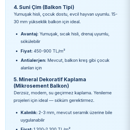
4. Suni Çim (Balkon Tipi)
Yumuşak hisli, çocuk dostu, evcil hayvan uyumlu. 15-
30 mm yükseklik balkon için ideal.
Avantaj:
Yumuşak, sıcak hisli, drenaj uyumlu,
sökülebilir
Fiyat:
450-900 TL/m²
Antialerjen:
Mevcut, balkon kreş gibi çocuk
alanları için
5. Mineral Dekoratif Kaplama
(Mikrosement Balkon)
Derzsiz, modern, su geçirmez kaplama. Yenileme
projeleri için ideal — söküm gerektirmez.
Kalınlık:
2-3 mm, mevcut seramik üzerine bile
uygulanabilir
Fiyat:
1.200-2.200 TL/m²