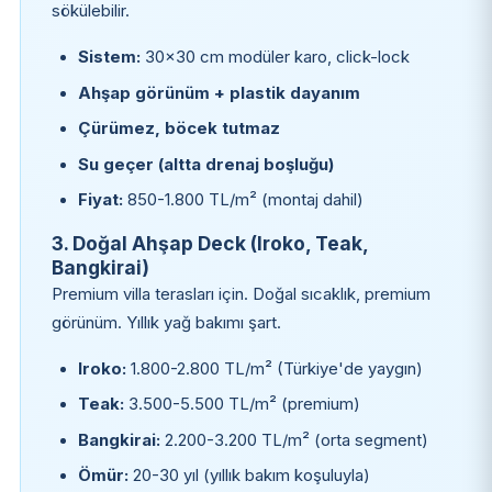
sökülebilir.
Sistem:
30×30 cm modüler karo, click-lock
Ahşap görünüm + plastik dayanım
Çürümez, böcek tutmaz
Su geçer (altta drenaj boşluğu)
Fiyat:
850-1.800 TL/m² (montaj dahil)
3. Doğal Ahşap Deck (Iroko, Teak,
Bangkirai)
Premium villa terasları için. Doğal sıcaklık, premium
görünüm. Yıllık yağ bakımı şart.
Iroko:
1.800-2.800 TL/m² (Türkiye'de yaygın)
Teak:
3.500-5.500 TL/m² (premium)
Bangkirai:
2.200-3.200 TL/m² (orta segment)
Ömür:
20-30 yıl (yıllık bakım koşuluyla)