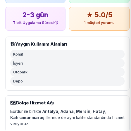
2-3 gün
★ 5.0/5
Tipik Uygulama Süresi
ⓘ
1 müşteri yorumu
🏗️
Yaygın Kullanım Alanları
Konut
İşyeri
Otopark
Depo
🗺️
Bölge Hizmet Ağı
Burdur ile birlikte
Antalya, Adana, Mersin, Hatay,
Kahramanmaraş
illerinde de aynı kalite standardında hizmet
veriyoruz.