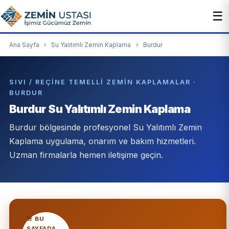
☰
Ana Sayfa
›
Su Yalıtımlı Zemin Kaplama
›
Burdur
SIVI / REÇINE TEMELLI ZEMIN KAPLAMALAR ·
BURDUR
Burdur Su Yalıtımlı Zemin Kaplama
Burdur bölgesinde profesyonel Su Yalıtımlı Zemin
Kaplama uygulama, onarım ve bakım hizmetleri.
Uzman firmalarla hemen iletişime geçin.
🚨 BU
SAYFADA