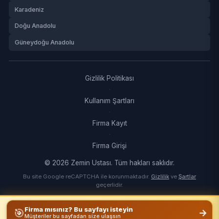
Karadeniz
Doğu Anadolu
Güneydoğu Anadolu
Gizlilik Politikası
·
Kullanım Şartları
·
Firma Kayıt
·
Firma Girişi
© 2026 Zemin Ustası. Tüm hakları saklıdır.
Bu site Google reCAPTCHA ile korunmaktadır.
Gizlilik
ve
Şartlar
geçerlidir.
🎯
Firma mısınız? Bu sayfayı isteyin
→
Müşteriler bu sayfadan size ulaşsın