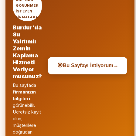
GÖRÜNMEK
ISTEYEN
FIRMALARA
Burdur'da
Su
Yalıtımlı
Zemin
Kaplama
Hizmeti
🎯
Bu Sayfayı İstiyorum
→
Veriyor
musunuz?
Bu sayfada
firmanızın
bilgileri
görünebilir.
Ücretsiz kayıt
olun,
müşterilere
doğrudan