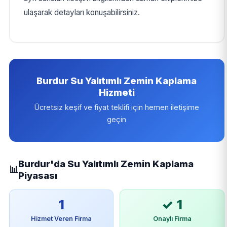
ulaşarak detayları konuşabilirsiniz.
Burdur Su Yalıtımlı Zemin Kaplama
Hizmeti
Ücretsiz keşif ve fiyat teklifi için hemen iletişime
geçin
Burdur'da Su Yalıtımlı Zemin Kaplama
📊
Piyasası
1
✓ 1
Hizmet Veren Firma
Onaylı Firma