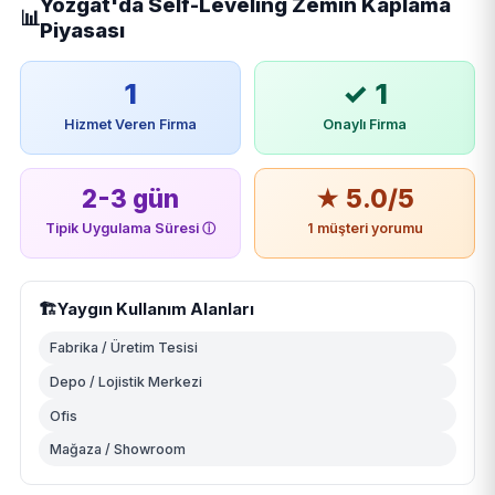
Yozgat'da Self-Leveling Zemin Kaplama
📊
Piyasası
1
✓ 1
Hizmet Veren Firma
Onaylı Firma
2-3 gün
★ 5.0/5
Tipik Uygulama Süresi
ⓘ
1 müşteri yorumu
🏗️
Yaygın Kullanım Alanları
Fabrika / Üretim Tesisi
Depo / Lojistik Merkezi
Ofis
Mağaza / Showroom