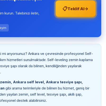
📋
→
Teklif Al
şim kurun. Talebinizi iletin,
neyim
i mi arıyorsunuz? Ankara ve çevresinde profesyonel Self-
ım hizmetleri sunulmaktadır. Self-leveling zemin kaplama
tesviye şapı olarak da bilinen, kendiliğinden yayılarak
.
zemin, Ankara self level, Ankara tesviye şapı,
lan
gibi arama terimleriyle de bilinen bu hizmet, geniş bir
 yayılan zemin, self level, tesviye şapı, akıllı şap,
ofesyonel destek alabilirsiniz.