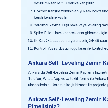
devirli mikser ile 2-3 dakika karıştırılır.
Dökme: Karışım zeminin en yüksek noktasından
kendi kendine yayılır.
Yardımcı Yayma: Dişli mala veya levelling rake 
Spike Rulo: Hava kabarcıklarını gidermek için di
İlk Kür: 2-4 saat sonra yürünebilir, 24-48 saat
Kontrol: Yüzey düzgünlüğü laser ile kontrol edil
Ankara Self-Leveling Zemin Ka
Ankara'da Self-Leveling Zemin Kaplama hizmeti alm
Telefon, WhatsApp veya teklif formu ile Ankar
ulaşabilirsiniz. Ücretsiz keşif hizmeti ile projeni
Ankara Self-Leveling Zemin Ka
Etmelisiniz?