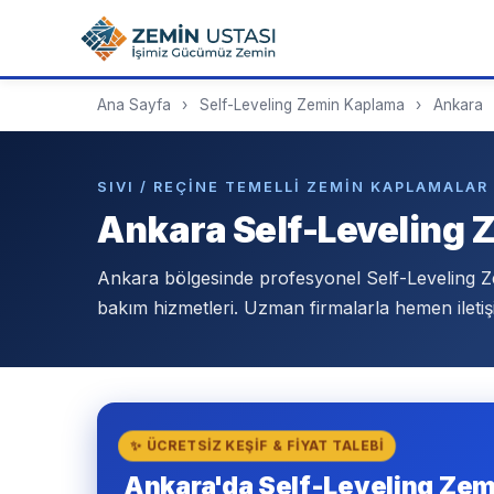
Ana Sayfa
›
Self-Leveling Zemin Kaplama
›
Ankara
SIVI / REÇINE TEMELLI ZEMIN KAPLAMALAR
Ankara Self-Leveling
Ankara bölgesinde profesyonel Self-Leveling
bakım hizmetleri. Uzman firmalarla hemen iletiş
✨ ÜCRETSIZ KEŞIF & FIYAT TALEBI
Ankara'da Self-Leveling Zem