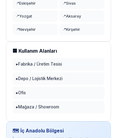
📍
Eskişehir
📍
Sivas
📍
Yozgat
📍
Aksaray
📍
Nevşehir
📍
Kırşehir
🏢 Kullanım Alanları
▸
Fabrika / Üretim Tesisi
▸
Depo / Lojistik Merkezi
▸
Ofis
▸
Mağaza / Showroom
🗺️ İç Anadolu Bölgesi