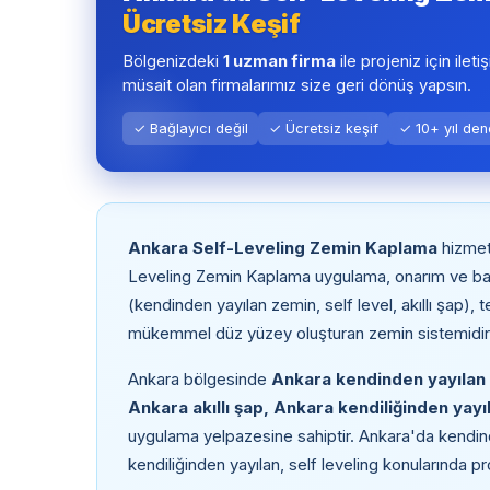
Ücretsiz Keşif
Bölgenizdeki
1 uzman firma
ile projeniz için ileti
müsait olan firmalarımız size geri dönüş yapsın.
✓ Bağlayıcı değil
✓ Ücretsiz keşif
✓ 10+ yıl de
Ankara Self-Leveling Zemin Kaplama
hizmet
Leveling Zemin Kaplama uygulama, onarım ve bak
(kendinden yayılan zemin, self level, akıllı şap), 
mükemmel düz yüzey oluşturan zemin sistemidir
Ankara bölgesinde
Ankara kendinden yayılan 
Ankara akıllı şap, Ankara kendiliğinden yayı
uygulama yelpazesine sahiptir. Ankara'da kendinden
kendiliğinden yayılan, self leveling konularında pr