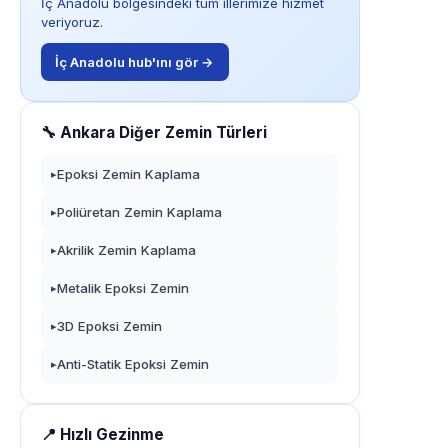
İç Anadolu bölgesindeki tüm illerimize hizmet
veriyoruz.
İç Anadolu hub'ını gör →
🔧 Ankara Diğer Zemin Türleri
Epoksi Zemin Kaplama
▸
Poliüretan Zemin Kaplama
▸
Akrilik Zemin Kaplama
▸
Metalik Epoksi Zemin
▸
3D Epoksi Zemin
▸
Anti-Statik Epoksi Zemin
▸
📍 Hızlı Gezinme