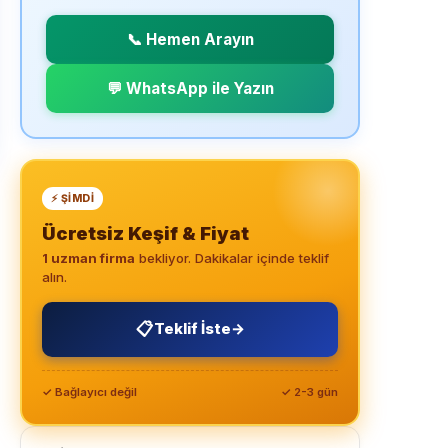
📞 Hemen Arayın
💬 WhatsApp ile Yazın
⚡ ŞIMDI
Ücretsiz Keşif & Fiyat
1 uzman firma
bekliyor. Dakikalar içinde teklif
alın.
📋
Teklif İste
→
✓ Bağlayıcı değil
✓ 2-3 gün