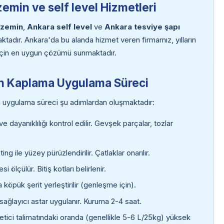
emin ve self level Hizmetleri
 zemin
,
Ankara self level
ve
Ankara tesviye şapı
ktadır. Ankara'da bu alanda hizmet veren firmamız, yılların
iz için en uygun çözümü sunmaktadır.
in Kaplama Uygulama Süreci
uygulama süreci şu adımlardan oluşmaktadır:
 dayanıklılığı kontrol edilir. Gevşek parçalar, tozlar
g ile yüzey pürüzlendirilir. Çatlaklar onarılır.
ölçülür. Bitiş kotları belirlenir.
 köpük şerit yerleştirilir (genleşme için).
ağlayıcı astar uygulanır. Kuruma 2-4 saat.
retici talimatındaki oranda (genellikle 5-6 L/25kg) yüksek