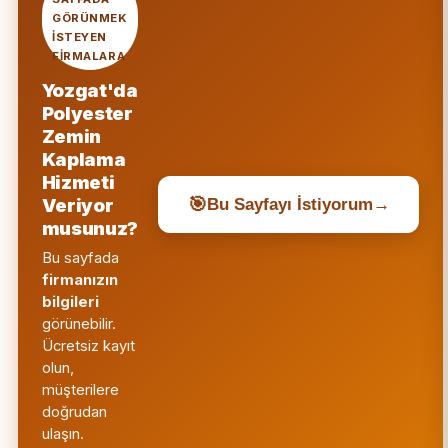
GÖRÜNMEK
ISTEYEN
FIRMALARA
Yozgat'da
Polyester
Zemin
Kaplama
Hizmeti
🎯
Veriyor
Bu Sayfayı İstiyorum
→
musunuz?
Bu sayfada
firmanızın
bilgileri
görünebilir.
Ücretsiz kayıt
olun,
müşterilere
doğrudan
ulaşın.