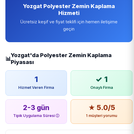
Yozgat Polyester Zemin Kaplama
Hizmeti
Ücretsiz keşif ve fiyat teklifi için hemen iletişime
geçin
Yozgat'da Polyester Zemin Kaplama
📊
Piyasası
1
✓ 1
Hizmet Veren Firma
Onaylı Firma
2-3 gün
★ 5.0/5
Tipik Uygulama Süresi
ⓘ
1 müşteri yorumu