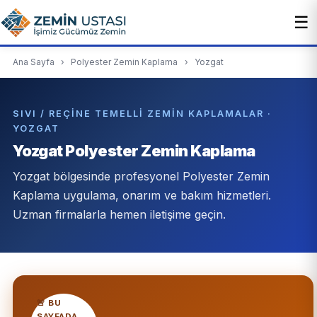
☰
Ana Sayfa
›
Polyester Zemin Kaplama
›
Yozgat
SIVI / REÇINE TEMELLI ZEMIN KAPLAMALAR ·
YOZGAT
Yozgat Polyester Zemin Kaplama
Yozgat bölgesinde profesyonel Polyester Zemin
Kaplama uygulama, onarım ve bakım hizmetleri.
Uzman firmalarla hemen iletişime geçin.
🚨 BU
SAYFADA