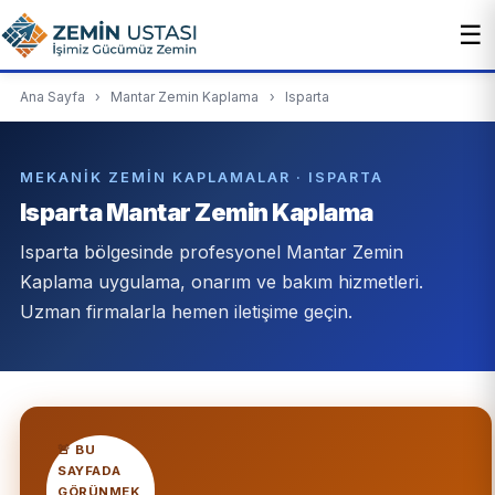
☰
Ana Sayfa
›
Mantar Zemin Kaplama
›
Isparta
MEKANIK ZEMIN KAPLAMALAR · ISPARTA
Isparta Mantar Zemin Kaplama
Isparta bölgesinde profesyonel Mantar Zemin
Kaplama uygulama, onarım ve bakım hizmetleri.
Uzman firmalarla hemen iletişime geçin.
🚨 BU
SAYFADA
GÖRÜNMEK