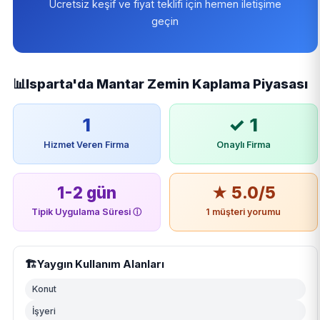
Ücretsiz keşif ve fiyat teklifi için hemen iletişime
geçin
📊
Isparta'da Mantar Zemin Kaplama Piyasası
1
✓ 1
Hizmet Veren Firma
Onaylı Firma
1-2 gün
★ 5.0/5
Tipik Uygulama Süresi
ⓘ
1 müşteri yorumu
🏗️
Yaygın Kullanım Alanları
Konut
İşyeri