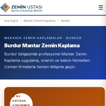
☰
Ana Sayfa
›
Mantar Zemin Kaplama
›
Burdur
MEKANIK ZEMIN KAPLAMALAR · BURDUR
Burdur Mantar Zemin Kaplama
Burdur bölgesinde profesyonel Mantar Zemin
Kaplama uygulama, onarım ve bakım hizmetleri.
Uzman firmalarla hemen iletişime geçin.
🚨 BU
SAYFADA
GÖRÜNMEK