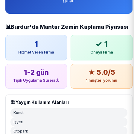
geçin
📊
Burdur'da Mantar Zemin Kaplama Piyasası
1
✓ 1
Hizmet Veren Firma
Onaylı Firma
1-2 gün
★ 5.0/5
Tipik Uygulama Süresi
ⓘ
1 müşteri yorumu
🏗️
Yaygın Kullanım Alanları
Konut
İşyeri
Otopark