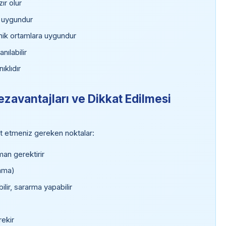
ır olur
ca uygundur
ronik ortamlara uygundur
nılabilir
ıklıdır
avantajları ve Dikkat Edilmesi
t etmeniz gereken noktalar:
an gerektirir
lama)
ilir, sararma yapabilir
ekir