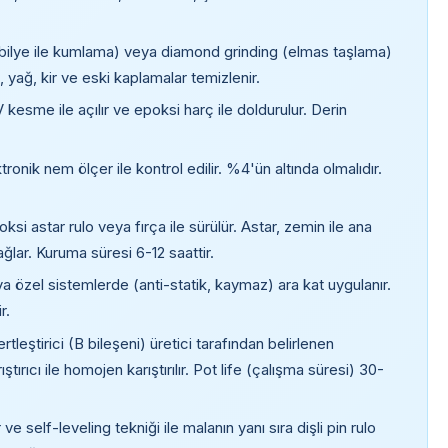
(bilye ile kumlama) veya diamond grinding (elmas taşlama)
 yağ, kir ve eski kaplamalar temizlenir.
 kesme ile açılır ve epoksi harç ile doldurulur. Derin
nik nem ölçer ile kontrol edilir. %4'ün altında olmalıdır.
 astar rulo veya fırça ile sürülür. Astar, zemin ile ana
lar. Kuruma süresi 6-12 saattir.
a özel sistemlerde (anti-statik, kaymaz) ara kat uygulanır.
r.
tleştirici (B bileşeni) üretici tarafından belirlenen
tırıcı ile homojen karıştırılır. Pot life (çalışma süresi) 30-
self-leveling tekniği ile malanın yanı sıra dişli pin rulo