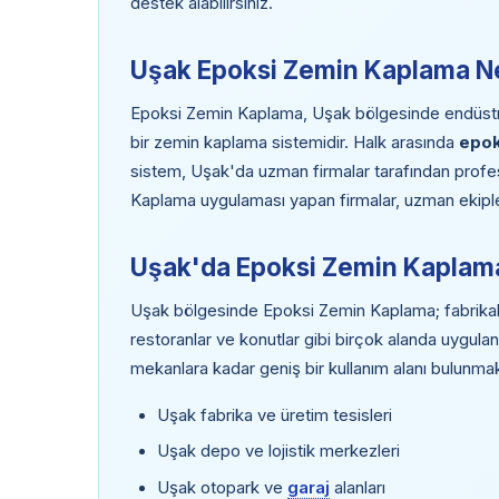
destek alabilirsiniz.
Uşak Epoksi Zemin Kaplama N
Epoksi Zemin Kaplama, Uşak bölgesinde endüstriye
bir zemin kaplama sistemidir. Halk arasında
epok
sistem, Uşak'da uzman firmalar tarafından prof
Kaplama uygulaması yapan firmalar, uzman ekipleri
Uşak'da Epoksi Zemin Kaplama
Uşak bölgesinde Epoksi Zemin Kaplama; fabrikalar,
restoranlar ve konutlar gibi birçok alanda uygulan
mekanlara kadar geniş bir kullanım alanı bulunmak
Uşak fabrika ve üretim tesisleri
Uşak depo ve lojistik merkezleri
Uşak otopark ve
garaj
alanları