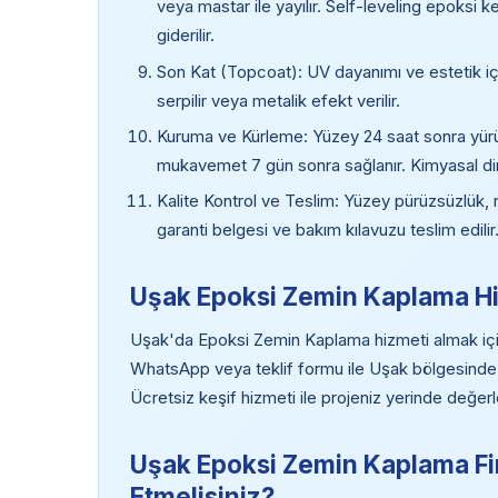
veya mastar ile yayılır. Self-leveling epoksi ke
giderilir.
Son Kat (Topcoat): UV dayanımı ve estetik içi
serpilir veya metalik efekt verilir.
Kuruma ve Kürleme: Yüzey 24 saat sonra yürüneb
mukavemet 7 gün sonra sağlanır. Kimyasal di
Kalite Kontrol ve Teslim: Yüzey pürüzsüzlük, re
garanti belgesi ve bakım kılavuzu teslim edilir
Uşak Epoksi Zemin Kaplama Hiz
Uşak'da Epoksi Zemin Kaplama hizmeti almak için s
WhatsApp veya teklif formu ile Uşak bölgesinde 
Ücretsiz keşif hizmeti ile projeniz yerinde değerl
Uşak Epoksi Zemin Kaplama Fi
Etmelisiniz?