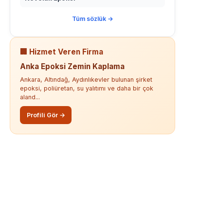
Tüm sözlük →
🏢 Hizmet Veren Firma
Anka Epoksi Zemin Kaplama
Ankara, Altındağ, Aydınlıkevler bulunan şirket
epoksi, poliüretan, su yalıtımı ve daha bir çok
aland...
Profili Gör →