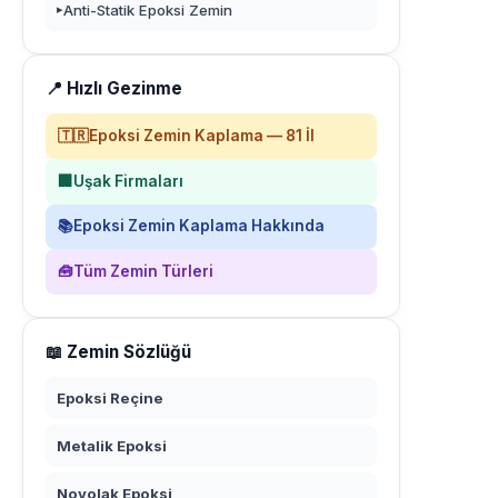
Anti-Statik Epoksi Zemin
▸
📍 Hızlı Gezinme
🇹🇷
Epoksi Zemin Kaplama — 81 İl
🏢
Uşak Firmaları
📚
Epoksi Zemin Kaplama Hakkında
🧰
Tüm Zemin Türleri
📖 Zemin Sözlüğü
Epoksi Reçine
Metalik Epoksi
Novolak Epoksi