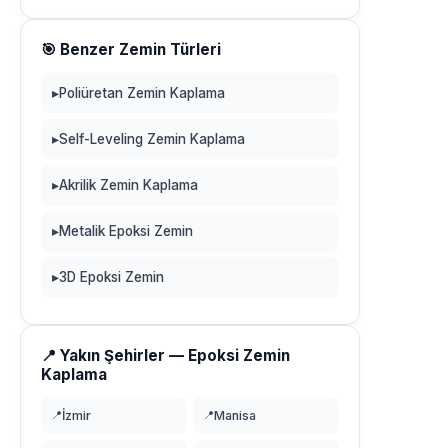
🎯 Benzer Zemin Türleri
▸
Poliüretan Zemin Kaplama
▸
Self-Leveling Zemin Kaplama
▸
Akrilik Zemin Kaplama
▸
Metalik Epoksi Zemin
▸
3D Epoksi Zemin
📍 Yakın Şehirler — Epoksi Zemin
Kaplama
📍
İzmir
📍
Manisa