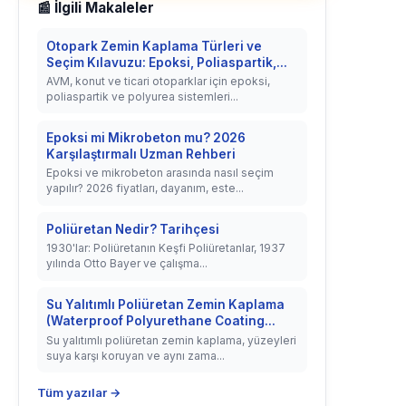
📰 İlgili Makaleler
Otopark Zemin Kaplama Türleri ve
Seçim Kılavuzu: Epoksi, Poliaspartik,...
AVM, konut ve ticari otoparklar için epoksi,
poliaspartik ve polyurea sistemleri...
Epoksi mi Mikrobeton mu? 2026
Karşılaştırmalı Uzman Rehberi
Epoksi ve mikrobeton arasında nasıl seçim
yapılır? 2026 fiyatları, dayanım, este...
Poliüretan Nedir? Tarihçesi
1930'lar: Poliüretanın Keşfi Poliüretanlar, 1937
yılında Otto Bayer ve çalışma...
Su Yalıtımlı Poliüretan Zemin Kaplama
(Waterproof Polyurethane Coating...
Su yalıtımlı poliüretan zemin kaplama, yüzeyleri
suya karşı koruyan ve aynı zama...
Tüm yazılar →