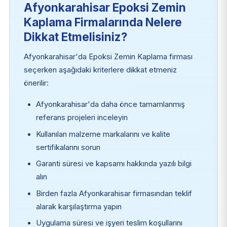
Afyonkarahisar Epoksi Zemin
Kaplama Firmalarında Nelere
Dikkat Etmelisiniz?
Afyonkarahisar'da Epoksi Zemin Kaplama firması
seçerken aşağıdaki kriterlere dikkat etmeniz
önerilir:
Afyonkarahisar'da daha önce tamamlanmış
referans projeleri inceleyin
Kullanılan malzeme markalarını ve kalite
sertifikalarını sorun
Garanti süresi ve kapsamı hakkında yazılı bilgi
alın
Birden fazla Afyonkarahisar firmasından teklif
alarak karşılaştırma yapın
Uygulama süresi ve işyeri teslim koşullarını