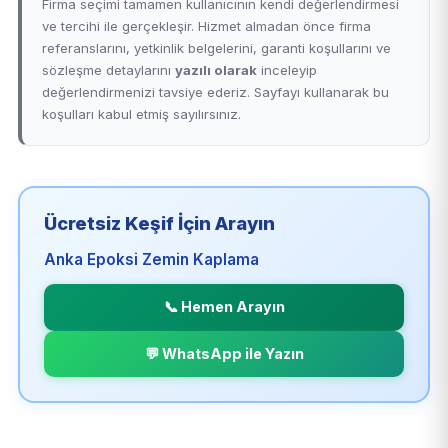
Firma seçimi tamamen kullanıcının kendi değerlendirmesi
ve tercihi ile gerçekleşir. Hizmet almadan önce firma
referanslarını, yetkinlik belgelerini, garanti koşullarını ve
sözleşme detaylarını
yazılı olarak
inceleyip
değerlendirmenizi tavsiye ederiz. Sayfayı kullanarak bu
koşulları kabul etmiş sayılırsınız.
Ücretsiz Keşif İçin Arayın
Anka Epoksi Zemin Kaplama
📞 Hemen Arayın
💬 WhatsApp ile Yazın