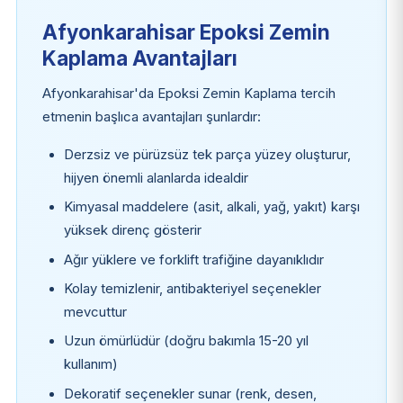
Afyonkarahisar Epoksi Zemin
Kaplama Avantajları
Afyonkarahisar'da Epoksi Zemin Kaplama tercih
etmenin başlıca avantajları şunlardır:
Derzsiz ve pürüzsüz tek parça yüzey oluşturur,
hijyen önemli alanlarda idealdir
Kimyasal maddelere (asit, alkali, yağ, yakıt) karşı
yüksek direnç gösterir
Ağır yüklere ve forklift trafiğine dayanıklıdır
Kolay temizlenir, antibakteriyel seçenekler
mevcuttur
Uzun ömürlüdür (doğru bakımla 15-20 yıl
kullanım)
Dekoratif seçenekler sunar (renk, desen,