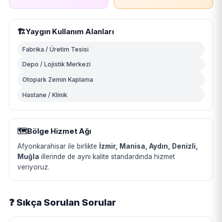
🏗️
Yaygın Kullanım Alanları
Fabrika / Üretim Tesisi
Depo / Lojistik Merkezi
Otopark Zemin Kaplama
Hastane / Klinik
🗺️
Bölge Hizmet Ağı
Afyonkarahisar ile birlikte
İzmir, Manisa, Aydın, Denizli,
Muğla
illerinde de aynı kalite standardında hizmet
veriyoruz.
❓ Sıkça Sorulan Sorular