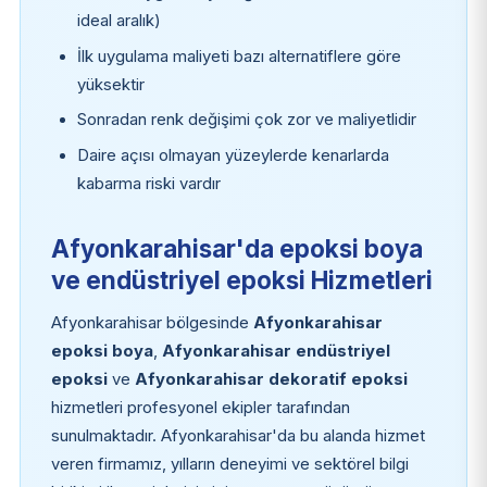
ideal aralık)
İlk uygulama maliyeti bazı alternatiflere göre
yüksektir
Sonradan renk değişimi çok zor ve maliyetlidir
Daire açısı olmayan yüzeylerde kenarlarda
kabarma riski vardır
Afyonkarahisar'da epoksi boya
ve endüstriyel epoksi Hizmetleri
Afyonkarahisar bölgesinde
Afyonkarahisar
epoksi boya
,
Afyonkarahisar endüstriyel
epoksi
ve
Afyonkarahisar dekoratif epoksi
hizmetleri profesyonel ekipler tarafından
sunulmaktadır. Afyonkarahisar'da bu alanda hizmet
veren firmamız, yılların deneyimi ve sektörel bilgi