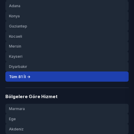
Adana
Konya
Gaziantep
Kocaeli
Mersin
Kayseri
Diyarbakır
Tüm 81 İl →
Bölgelere Göre Hizmet
Marmara
Ege
Akdeniz