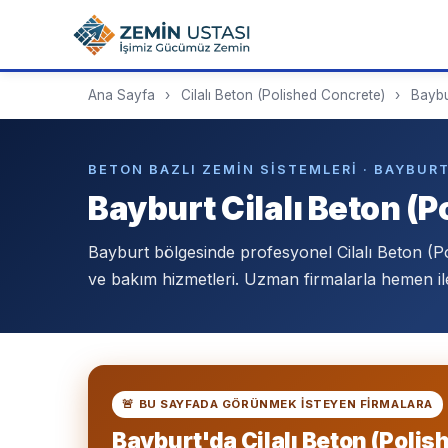
Ana Sayfa
›
Cilalı Beton (Polished Concrete)
›
Baybu
BETON BAZLI ZEMIN SISTEMLERI · BAYBUR
Bayburt Cilalı Beton (
Bayburt bölgesinde profesyonel Cilalı Beton (
ve bakım hizmetleri. Uzman firmalarla hemen ile
🚨 BU SAYFADA GÖRÜNMEK ISTEYEN FIRMALARA
Bayburt'da Cilalı Beton (Polis