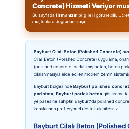
Concrete) Hizmeti Veriyor m
Bu sayfada
firmanızın bilgileri
görünebilir. Ücret
müşterilere doğrudan ulaşın.
Bayburt Cilalı Beton (Polished Concrete)
hiz
Cilalı Beton (Polished Concrete) uygulama, onarı
(polished concrete, parlatılmış beton, beton par
cilalanmasıyla elde edilen modern zemin sistemid
Bayburt bölgesinde
Bayburt polished concret
parlatma, Bayburt parlak beton
gibi arama te
yelpazesine sahiptir. Bayburt'da polished concre
konularında profesyonel destek alabilirsiniz.
Bayburt Cilalı Beton (Polished