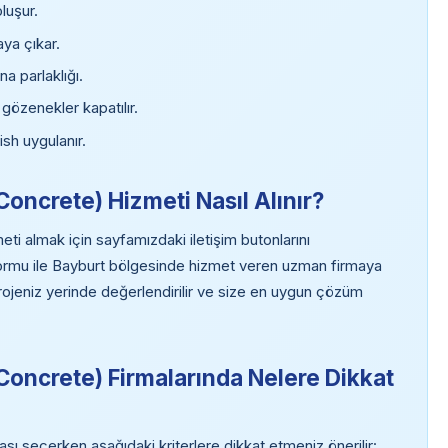
oluşur.
aya çıkar.
a parlaklığı.
gözenekler kapatılır.
ish uygulanır.
Concrete) Hizmeti Nasıl Alınır?
ti almak için sayfamızdaki iletişim butonlarını
 formu ile Bayburt bölgesinde hizmet veren uzman firmaya
projeniz yerinde değerlendirilir ve size en uygun çözüm
 Concrete) Firmalarında Nelere Dikkat
sı seçerken aşağıdaki kriterlere dikkat etmeniz önerilir: