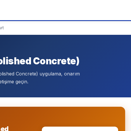
rt
T
Polished Concrete)
Polished Concrete) uygulama, onarım
tişime geçin.
hed