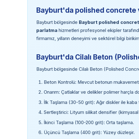
Bayburt'da polished concrete v
Bayburt bölgesinde
Bayburt polished concre
parlatma
hizmetleri profesyonel ekipler tarafın
firmamız, yılların deneyimi ve sektörel bilgi birik
Bayburt'da Cilalı Beton (Poli
Bayburt bölgesinde Cilalı Beton (Polished Concr
Beton Kontrolü: Mevcut betonun mukavemeti (
Onarım: Çatlaklar ve delikler polimer harçla do
İlk Taşlama (30-50 grit): Ağır diskler ile kaba 
Sertleştirici: Lityum silikat densifier (kimyasal
İkinci Taşlama (100-200 grit): Orta taşlama.
Üçüncü Taşlama (400 grit): Yüzey düzleşir.