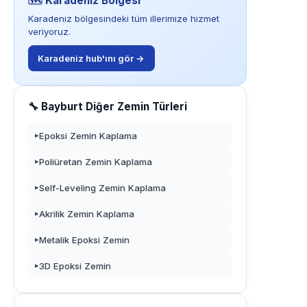
🗺️ Karadeniz Bölgesi
Karadeniz bölgesindeki tüm illerimize hizmet
veriyoruz.
Karadeniz hub'ını gör →
🔧 Bayburt Diğer Zemin Türleri
Epoksi Zemin Kaplama
▸
Poliüretan Zemin Kaplama
▸
Self-Leveling Zemin Kaplama
▸
Akrilik Zemin Kaplama
▸
Metalik Epoksi Zemin
▸
3D Epoksi Zemin
▸