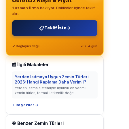
Ücretsiz Keşif & Fiyat
1 uzman firma
bekliyor. Dakikalar içinde teklif
alın.
📋
Teklif İste
→
✓ Bağlayıcı değil
✓ 2-4 gün
📰 İlgili Makaleler
Yerden Isıtmaya Uygun Zemin Türleri
2026: Hangi Kaplama Daha Verimli?
Yerden ısıtma sistemiyle uyumlu en verimli
zemin türleri, termal iletkenlik değe...
Tüm yazılar →
🎯 Benzer Zemin Türleri