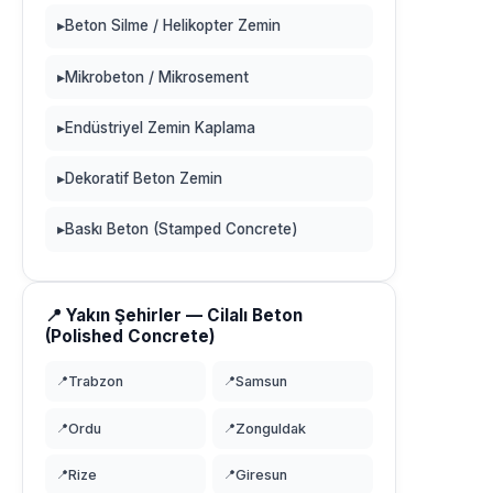
▸
Beton Silme / Helikopter Zemin
▸
Mikrobeton / Mikrosement
▸
Endüstriyel Zemin Kaplama
▸
Dekoratif Beton Zemin
▸
Baskı Beton (Stamped Concrete)
📍 Yakın Şehirler — Cilalı Beton
(Polished Concrete)
📍
Trabzon
📍
Samsun
📍
Ordu
📍
Zonguldak
📍
Rize
📍
Giresun