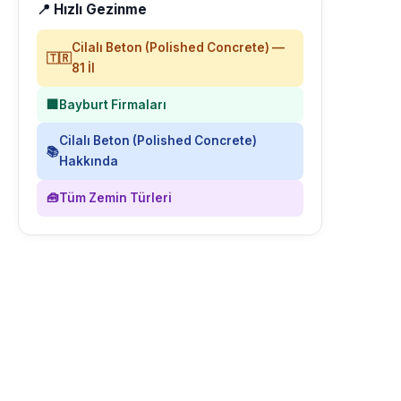
📍 Hızlı Gezinme
Cilalı Beton (Polished Concrete) —
🇹🇷
81 İl
🏢
Bayburt Firmaları
Cilalı Beton (Polished Concrete)
📚
Hakkında
🧰
Tüm Zemin Türleri