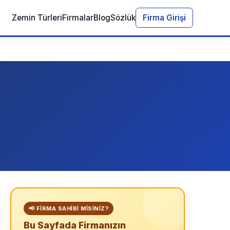
Zemin Türleri
Firmalar
Blog
Sözlük
Firma Girişi
📢 FIRMA SAHIBI MISINIZ?
Bu Sayfada Firmanızın