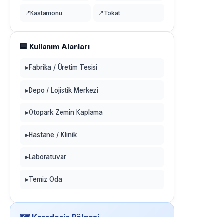
📍
Kastamonu
📍
Tokat
🏢 Kullanım Alanları
▸
Fabrika / Üretim Tesisi
▸
Depo / Lojistik Merkezi
▸
Otopark Zemin Kaplama
▸
Hastane / Klinik
▸
Laboratuvar
▸
Temiz Oda