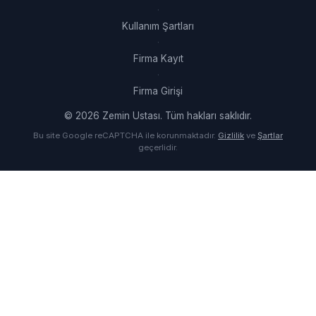
·
Kullanım Şartları
·
Firma Kayıt
·
Firma Girişi
© 2026 Zemin Ustası. Tüm hakları saklıdır.
Bu site Google reCAPTCHA ile korunmaktadır.
Gizlilik
ve
Şartlar
geçerlidir.