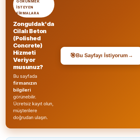
GÖRÜNMEK
ISTEYEN
FIRMALARA
Zonguldak'da
Cilalı Beton
(Polished
Concrete)
Hizmeti
🎯
Bu Sayfayı İstiyorum
→
Veriyor
musunuz?
Bu sayfada
firmanızın
bilgileri
görünebilir.
Ücretsiz kayıt olun,
müşterilere
doğrudan ulaşın.