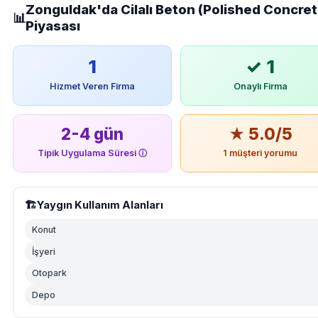
Zonguldak'da Cilalı Beton (Polished Concret
📊
Piyasası
1
✓ 1
Hizmet Veren Firma
Onaylı Firma
2-4 gün
★ 5.0/5
Tipik Uygulama Süresi
ⓘ
1 müşteri yorumu
🏗️
Yaygın Kullanım Alanları
Konut
İşyeri
Otopark
Depo