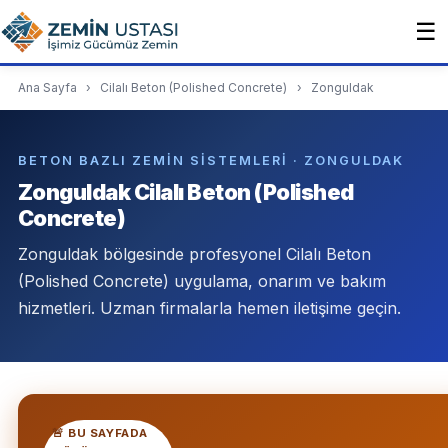
☰
Ana Sayfa
›
Cilalı Beton (Polished Concrete)
›
Zonguldak
BETON BAZLI ZEMIN SISTEMLERI · ZONGULDAK
Zonguldak Cilalı Beton (Polished
Concrete)
Zonguldak bölgesinde profesyonel Cilalı Beton
(Polished Concrete) uygulama, onarım ve bakım
hizmetleri. Uzman firmalarla hemen iletişime geçin.
🚨 BU SAYFADA