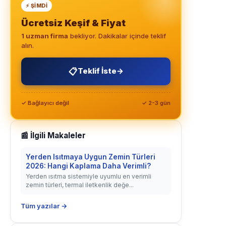
⚡ ŞIMDI
Ücretsiz Keşif & Fiyat
1 uzman firma
bekliyor. Dakikalar içinde teklif
alın.
📋
Teklif İste
→
✓ Bağlayıcı değil
✓ 2-3 gün
📰 İlgili Makaleler
Yerden Isıtmaya Uygun Zemin Türleri
2026: Hangi Kaplama Daha Verimli?
Yerden ısıtma sistemiyle uyumlu en verimli
zemin türleri, termal iletkenlik değe...
Tüm yazılar →