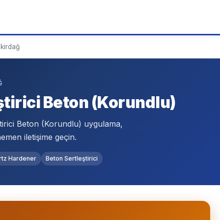
kirdağ
Ğ
tirici Beton (Korundlu)
irici Beton (Korundlu) uygulama,
emen iletişime geçin.
rtz Hardener
Beton Sertleştirici