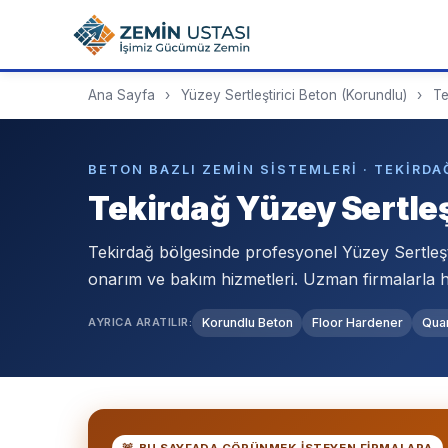
Ana Sayfa
›
Yüzey Sertleştirici Beton (Korundlu)
›
Te
BETON BAZLI ZEMIN SISTEMLERI · TEKIRDA
Tekirdağ Yüzey Sertleş
Tekirdağ bölgesinde profesyonel Yüzey Sertleşt
onarım ve bakım hizmetleri. Uzman firmalarla h
AYRICA ARATILIR:
Korundlu Beton
Floor Hardener
Qua
🚨 BU SAYFADA GÖRÜNMEK ISTEYEN FIRMALARA