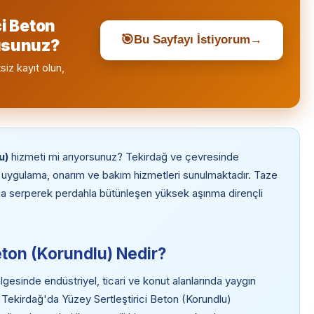
ci Beton
🎯
Bu Sayfayı İstiyorum
→
musunuz?
siz kayıt olun,
u)
hizmeti mi arıyorsunuz? Tekirdağ ve çevresinde
) uygulama, onarım ve bakım hizmetleri sunulmaktadır. Taze
ga serperek perdahla bütünleşen yüksek aşınma dirençli
eton (Korundlu) Nedir?
lgesinde endüstriyel, ticari ve konut alanlarında yaygın
. Tekirdağ'da Yüzey Sertleştirici Beton (Korundlu)