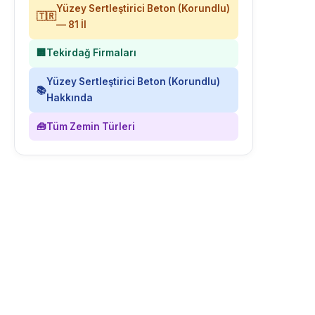
Yüzey Sertleştirici Beton (Korundlu)
🇹🇷
— 81 İl
🏢
Tekirdağ Firmaları
Yüzey Sertleştirici Beton (Korundlu)
📚
Hakkında
🧰
Tüm Zemin Türleri