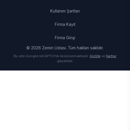
·
Kullanım Şartları
·
Firma Kayıt
·
Firma Girişi
© 2026 Zemin Ustası. Tüm hakları saklıdır.
Bu site Google reCAPTCHA ile korunmaktadır.
Gizlilik
ve
Şartlar
geçerlidir.