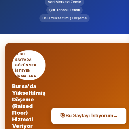
Veri Merkezi Zemin
Çift Tabanlı Zemin
OSB Yükseltilmiş Döşeme
🚨 BU
SAYFADA
GÖRÜNMEK
ISTEYEN
FIRMALARA
Bursa'da
Yükseltilmiş
Döşeme
(Raised
Floor)
🎯
Bu Sayfayı İstiyorum
→
Hizmeti
Veriyor