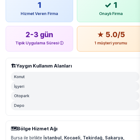
1
✓ 1
Hizmet Veren Firma
Onaylı Firma
2-3 gün
★ 5.0/5
Tipik Uygulama Süresi
ⓘ
1 müşteri yorumu
🏗️
Yaygın Kullanım Alanları
Konut
İşyeri
Otopark
Depo
🗺️
Bölge Hizmet Ağı
Bursa ile birlikte
İstanbul, Kocaeli, Tekirdağ, Sakarya,