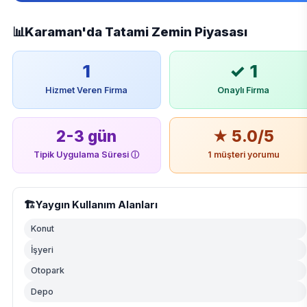
📊
Karaman'da Tatami Zemin Piyasası
1
✓ 1
Hizmet Veren Firma
Onaylı Firma
2-3 gün
★ 5.0/5
Tipik Uygulama Süresi
ⓘ
1 müşteri yorumu
🏗️
Yaygın Kullanım Alanları
Konut
İşyeri
Otopark
Depo