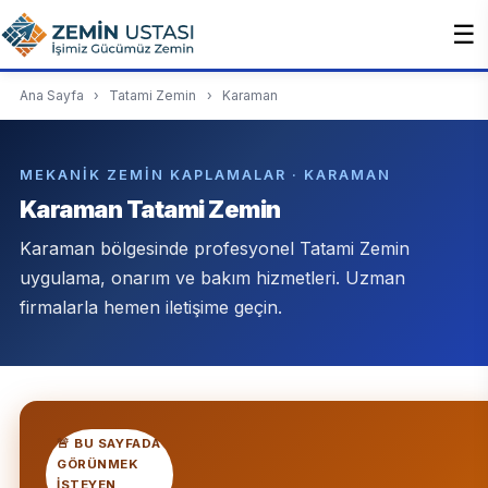
☰
Ana Sayfa
›
Tatami Zemin
›
Karaman
MEKANIK ZEMIN KAPLAMALAR · KARAMAN
Karaman Tatami Zemin
Karaman bölgesinde profesyonel Tatami Zemin
uygulama, onarım ve bakım hizmetleri. Uzman
firmalarla hemen iletişime geçin.
🚨 BU SAYFADA
GÖRÜNMEK
ISTEYEN