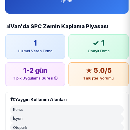
geçin
📊
Van'da SPC Zemin Kaplama Piyasası
1
✓ 1
Hizmet Veren Firma
Onaylı Firma
1-2 gün
★ 5.0/5
Tipik Uygulama Süresi
ⓘ
1 müşteri yorumu
🏗️
Yaygın Kullanım Alanları
Konut
İşyeri
Otopark