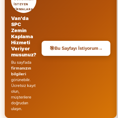
ISTEYEN
FIRMALARA
Van'da
SPC
Zemin
Kaplama
Hizmeti
🎯
Veriyor
Bu Sayfayı İstiyorum
→
musunuz?
Bu sayfada
firmanızın
bilgileri
görünebilir.
Ücretsiz kayıt
olun,
müşterilere
doğrudan
ulaşın.