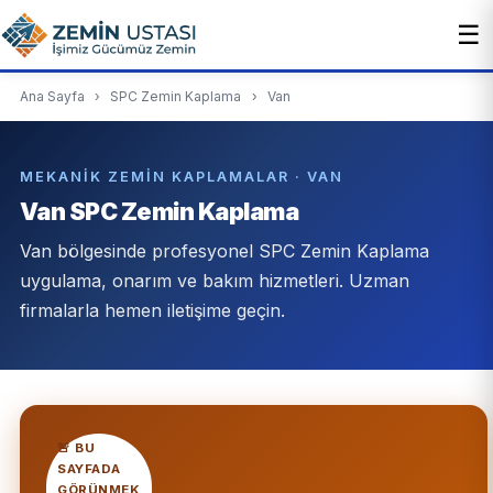
☰
Ana Sayfa
›
SPC Zemin Kaplama
›
Van
MEKANIK ZEMIN KAPLAMALAR · VAN
Van SPC Zemin Kaplama
Van bölgesinde profesyonel SPC Zemin Kaplama
uygulama, onarım ve bakım hizmetleri. Uzman
firmalarla hemen iletişime geçin.
🚨 BU
SAYFADA
GÖRÜNMEK