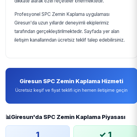
dikkate alarak özel reçeteler önermektedir.
Profesyonel SPC Zemin Kaplama uygulaması
Giresun'da uzun yıllardır deneyimli ekiplerimiz
tarafından gerçekleştirilmektedir. Sayfada yer alan
iletişim kanallarından ücretsiz teklif talep edebilirsiniz.
Giresun SPC Zemin Kaplama Hizmeti
Ücretsiz keşif ve fiyat teklifi için hemen iletişime geçin
📊
Giresun'da SPC Zemin Kaplama Piyasası
1
✓ 1