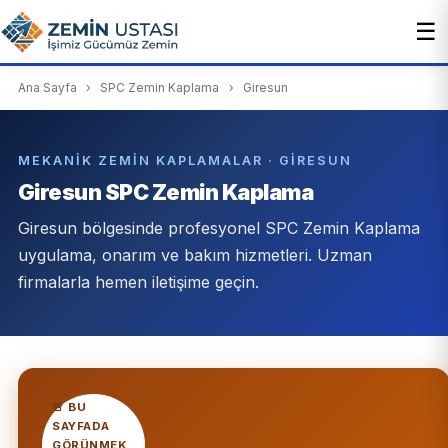
☰
Ana Sayfa
›
SPC Zemin Kaplama
›
Giresun
MEKANIK ZEMIN KAPLAMALAR · GIRESUN
Giresun SPC Zemin Kaplama
Giresun bölgesinde profesyonel SPC Zemin Kaplama
uygulama, onarım ve bakım hizmetleri. Uzman
firmalarla hemen iletişime geçin.
🚨 BU
SAYFADA
GÖRÜNMEK