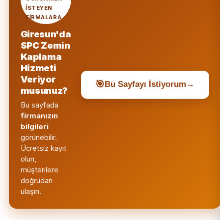
ISTEYEN
FIRMALARA
Giresun'da
SPC Zemin
Kaplama
Hizmeti
Veriyor
🎯
Bu Sayfayı İstiyorum
→
musunuz?
Bu sayfada
firmanızın
bilgileri
görünebilir.
Ücretsiz kayıt
olun,
müşterilere
doğrudan
ulaşın.