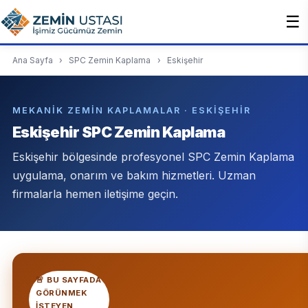
☰
Ana Sayfa
›
SPC Zemin Kaplama
›
Eskişehir
MEKANIK ZEMIN KAPLAMALAR · ESKIŞEHIR
Eskişehir SPC Zemin Kaplama
Eskişehir bölgesinde profesyonel SPC Zemin Kaplama
uygulama, onarım ve bakım hizmetleri. Uzman
firmalarla hemen iletişime geçin.
🚨 BU SAYFADA
GÖRÜNMEK
ISTEYEN