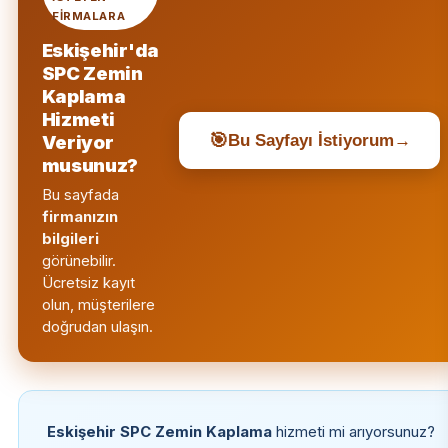
FIRMALARA
Eskişehir'da
SPC Zemin
Kaplama
Hizmeti
🎯
Bu Sayfayı İstiyorum
→
Veriyor
musunuz?
Bu sayfada
firmanızın
bilgileri
görünebilir.
Ücretsiz kayıt
olun, müşterilere
doğrudan ulaşın.
Eskişehir SPC Zemin Kaplama
hizmeti mi arıyorsunuz?