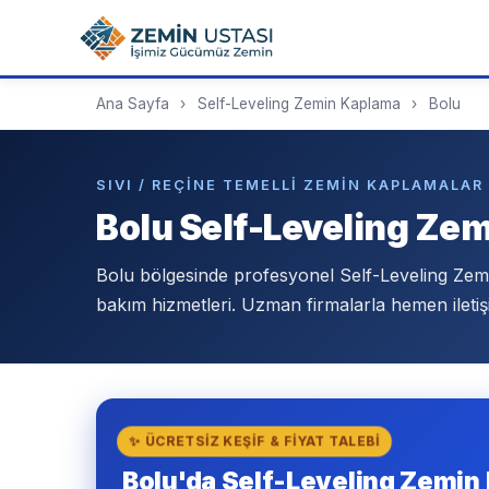
Ana Sayfa
›
Self-Leveling Zemin Kaplama
›
Bolu
SIVI / REÇINE TEMELLI ZEMIN KAPLAMALAR 
Bolu Self-Leveling Ze
Bolu bölgesinde profesyonel Self-Leveling Ze
bakım hizmetleri. Uzman firmalarla hemen iletiş
✨ ÜCRETSIZ KEŞIF & FIYAT TALEBI
Bolu'da Self-Leveling Zemin