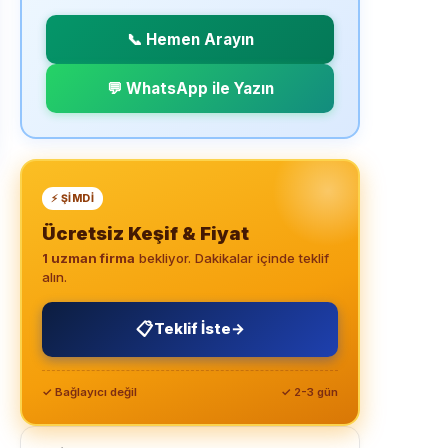
📞 Hemen Arayın
💬 WhatsApp ile Yazın
⚡ ŞIMDI
Ücretsiz Keşif & Fiyat
1 uzman firma
bekliyor. Dakikalar içinde teklif
alın.
📋
Teklif İste
→
✓ Bağlayıcı değil
✓ 2-3 gün