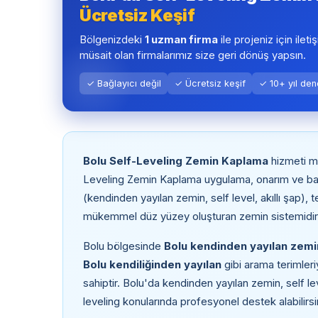
Ücretsiz Keşif
Bölgenizdeki
1 uzman firma
ile projeniz için ileti
müsait olan firmalarımız size geri dönüş yapsın.
✓ Bağlayıcı değil
✓ Ücretsiz keşif
✓ 10+ yıl de
Bolu Self-Leveling Zemin Kaplama
hizmeti m
Leveling Zemin Kaplama uygulama, onarım ve bak
(kendinden yayılan zemin, self level, akıllı şap), 
mükemmel düz yüzey oluşturan zemin sistemidir
Bolu bölgesinde
Bolu kendinden yayılan zemin,
Bolu kendiliğinden yayılan
gibi arama terimleri
sahiptir. Bolu'da kendinden yayılan zemin, self leve
leveling konularında profesyonel destek alabilirsi