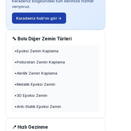
Karadeniz bölgesindeki tüm illerimize hizmet
veriyoruz.
Karadeniz hub'ını gör →
🔧 Bolu Diğer Zemin Türleri
Epoksi Zemin Kaplama
▸
Poliüretan Zemin Kaplama
▸
Akrilik Zemin Kaplama
▸
Metalik Epoksi Zemin
▸
3D Epoksi Zemin
▸
Anti-Statik Epoksi Zemin
▸
📍 Hızlı Gezinme