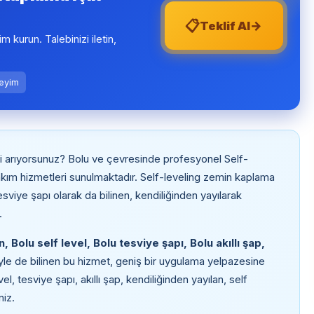
📋
→
Teklif Al
şim kurun. Talebinizi iletin,
neyim
i arıyorsunuz? Bolu ve çevresinde profesyonel Self-
ım hizmetleri sunulmaktadır. Self-leveling zemin kaplama
tesviye şapı olarak da bilinen, kendiliğinden yayılarak
.
 Bolu self level, Bolu tesviye şapı, Bolu akıllı şap,
yle de bilinen bu hizmet, geniş bir uygulama yelpazesine
l, tesviye şapı, akıllı şap, kendiliğinden yayılan, self
niz.