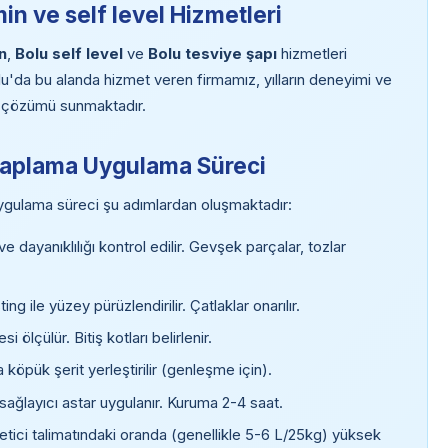
n ve self level Hizmetleri
n
,
Bolu self level
ve
Bolu tesviye şapı
hizmetleri
lu'da bu alanda hizmet veren firmamız, yılların deneyimi ve
gun çözümü sunmaktadır.
Kaplama Uygulama Süreci
gulama süreci şu adımlardan oluşmaktadır:
 dayanıklılığı kontrol edilir. Gevşek parçalar, tozlar
g ile yüzey pürüzlendirilir. Çatlaklar onarılır.
ölçülür. Bitiş kotları belirlenir.
 köpük şerit yerleştirilir (genleşme için).
ağlayıcı astar uygulanır. Kuruma 2-4 saat.
retici talimatındaki oranda (genellikle 5-6 L/25kg) yüksek