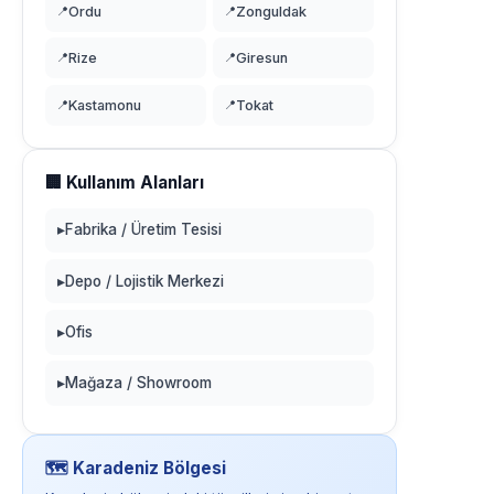
📍
Ordu
📍
Zonguldak
📍
Rize
📍
Giresun
📍
Kastamonu
📍
Tokat
🏢 Kullanım Alanları
▸
Fabrika / Üretim Tesisi
▸
Depo / Lojistik Merkezi
▸
Ofis
▸
Mağaza / Showroom
🗺️ Karadeniz Bölgesi