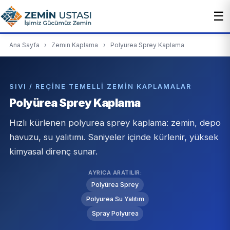
☰
Ana Sayfa
›
Zemin Kaplama
›
Polyürea Sprey Kaplama
SIVI / REÇINE TEMELLI ZEMIN KAPLAMALAR
Polyürea Sprey Kaplama
Hızlı kürlenen polyurea sprey kaplama: zemin, depo
havuzu, su yalıtımı. Saniyeler içinde kürlenir, yüksek
kimyasal direnç sunar.
AYRICA ARATILIR:
Polyürea Sprey
Polyurea Su Yalıtım
Spray Polyurea