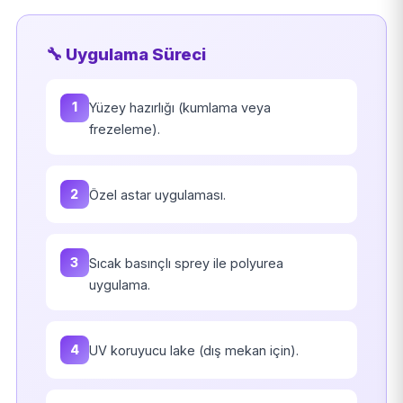
🔧 Uygulama Süreci
1
Yüzey hazırlığı (kumlama veya
frezeleme).
2
Özel astar uygulaması.
3
Sıcak basınçlı sprey ile polyurea
uygulama.
4
UV koruyucu lake (dış mekan için).