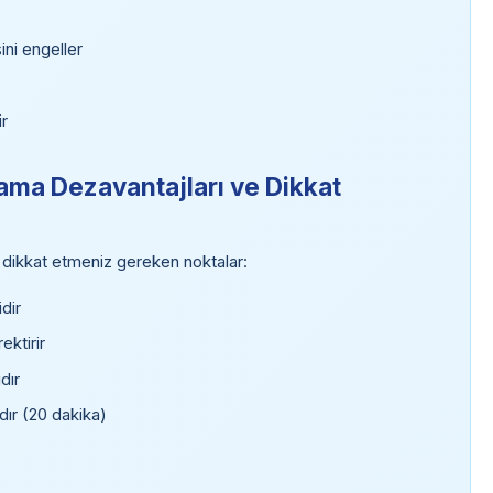
ni engeller
ir
ama Dezavantajları ve Dikkat
 dikkat etmeniz gereken noktalar:
dir
ektirir
dır
dır (20 dakika)