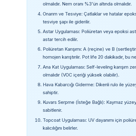
olmalıdır. Nem oranı %3'ün altında olmalıdır.
Onarım ve Tesviye: Çatlaklar ve hatalar epoksi 
tesviye şapı ile giderilir.
Astar Uygulaması: Poliüretan veya epoksi asta
astar tercih edilir.
Poliüretan Karışımı: A (reçine) ve B (sertleştiri
homojen karıştırılır. Pot life 20 dakikadır, bu ne
Ana Kat Uygulaması: Self-leveling karışım zemi
olmalıdır (VOC içeriği yüksek olabilir).
Hava Kabarcığı Giderme: Dikenli rulo ile yüze
sahiptir.
Kuvars Serpme (İsteğe Bağlı): Kaymaz yüzey g
sabitlenir.
Topcoat Uygulaması: UV dayanımı için poliüret
kalıcılığını belirler.