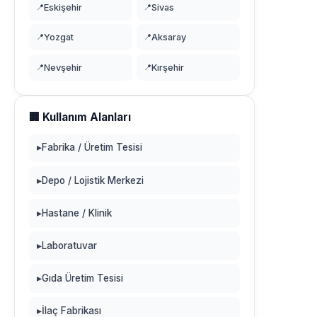
📍
Eskişehir
📍
Sivas
📍
Yozgat
📍
Aksaray
📍
Nevşehir
📍
Kırşehir
🏢 Kullanım Alanları
▸
Fabrika / Üretim Tesisi
▸
Depo / Lojistik Merkezi
▸
Hastane / Klinik
▸
Laboratuvar
▸
Gıda Üretim Tesisi
▸
İlaç Fabrikası