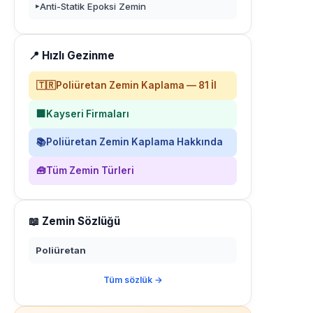
Anti-Statik Epoksi Zemin
▸
📍 Hızlı Gezinme
🇹🇷
Poliüretan Zemin Kaplama — 81 İl
🏢
Kayseri Firmaları
📚
Poliüretan Zemin Kaplama Hakkında
🧰
Tüm Zemin Türleri
📖 Zemin Sözlüğü
Poliüretan
Tüm sözlük →