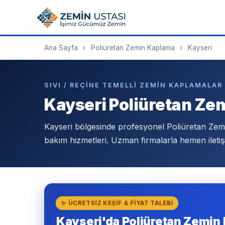
Ana Sayfa
›
Poliüretan Zemin Kaplama
›
Kayseri
SIVI / REÇINE TEMELLI ZEMIN KAPLAMALAR 
Kayseri Poliüretan Z
Kayseri bölgesinde profesyonel Poliüretan Ze
bakım hizmetleri. Uzman firmalarla hemen iletiş
✨ ÜCRETSIZ KEŞIF & FIYAT TALEBI
Kayseri'da Poliüretan Zemin