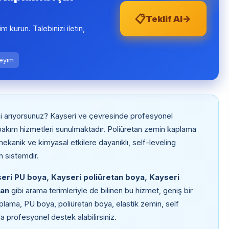
📋
→
Teklif Al
şim kurun. Talebinizi iletin,
neyim
i arıyorsunuz? Kayseri ve çevresinde profesyonel
akım hizmetleri sunulmaktadır. Poliüretan zemin kaplama
kanik ve kimyasal etkilere dayanıklı, self-leveling
n sistemdir.
eri PU boya, Kayseri poliüretan boya, Kayseri
tan
gibi arama terimleriyle de bilinen bu hizmet, geniş bir
lama, PU boya, poliüretan boya, elastik zemin, self
a profesyonel destek alabilirsiniz.