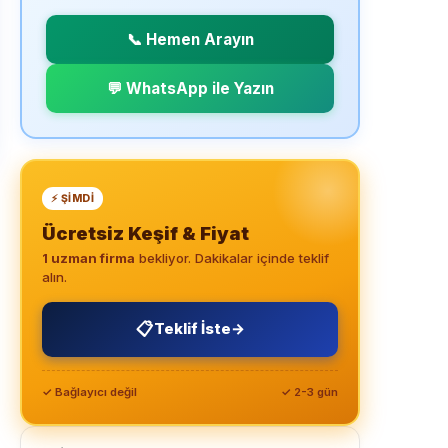
📞 Hemen Arayın
💬 WhatsApp ile Yazın
⚡ ŞIMDI
Ücretsiz Keşif & Fiyat
1 uzman firma
bekliyor. Dakikalar içinde teklif
alın.
📋
Teklif İste
→
✓ Bağlayıcı değil
✓ 2-3 gün