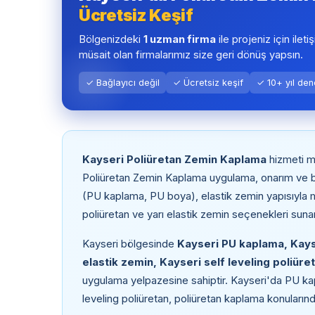
Ücretsiz Keşif
Bölgenizdeki
1 uzman firma
ile projeniz için ileti
müsait olan firmalarımız size geri dönüş yapsın.
✓ Bağlayıcı değil
✓ Ücretsiz keşif
✓ 10+ yıl de
Kayseri Poliüretan Zemin Kaplama
hizmeti m
Poliüretan Zemin Kaplama uygulama, onarım ve b
(PU kaplama, PU boya), elastik zemin yapısıyla me
poliüretan ve yarı elastik zemin seçenekleri suna
Kayseri bölgesinde
Kayseri PU kaplama, Kays
elastik zemin, Kayseri self leveling poliüre
uygulama yelpazesine sahiptir. Kayseri'da PU kap
leveling poliüretan, poliüretan kaplama konularınd