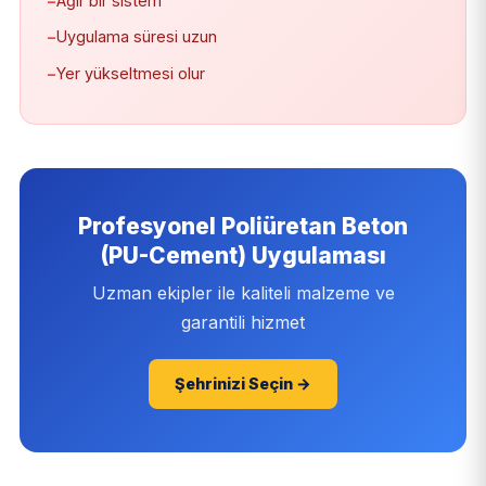
−
Ağır bir sistem
−
Uygulama süresi uzun
−
Yer yükseltmesi olur
Profesyonel Poliüretan Beton
(PU-Cement) Uygulaması
Uzman ekipler ile kaliteli malzeme ve
garantili hizmet
Şehrinizi Seçin →