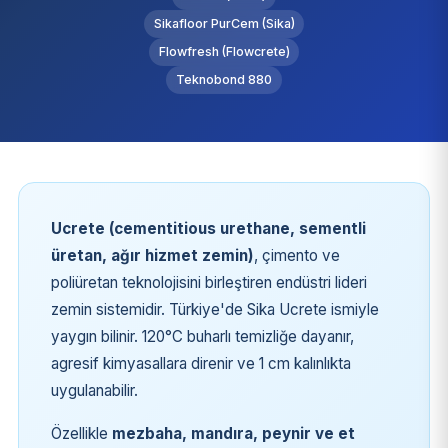
Sikafloor PurCem (Sika)
Flowfresh (Flowcrete)
Teknobond 880
Ucrete (cementitious urethane, sementli
üretan, ağır hizmet zemin)
, çimento ve
poliüretan teknolojisini birleştiren endüstri lideri
zemin sistemidir. Türkiye'de Sika Ucrete ismiyle
yaygın bilinir. 120°C buharlı temizliğe dayanır,
agresif kimyasallara direnir ve 1 cm kalınlıkta
uygulanabilir.
Özellikle
mezbaha, mandıra, peynir ve et