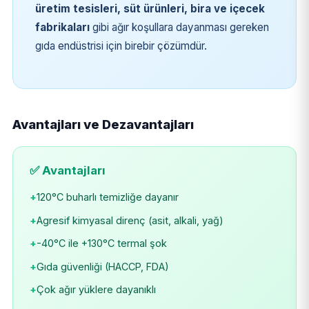
üretim tesisleri, süt ürünleri, bira ve içecek
fabrikaları
gibi ağır koşullara dayanması gereken
gıda endüstrisi için birebir çözümdür.
Avantajları ve Dezavantajları
✅ Avantajları
+
120°C buharlı temizliğe dayanır
+
Agresif kimyasal direnç (asit, alkali, yağ)
+
-40°C ile +130°C termal şok
+
Gıda güvenliği (HACCP, FDA)
+
Çok ağır yüklere dayanıklı