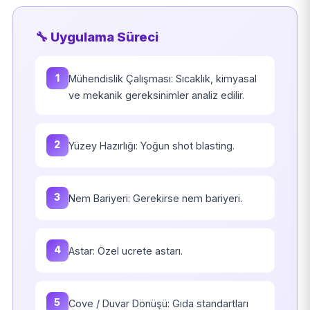
🔧 Uygulama Süreci
1
Mühendislik Çalışması: Sıcaklık, kimyasal
ve mekanik gereksinimler analiz edilir.
2
Yüzey Hazırlığı: Yoğun shot blasting.
3
Nem Bariyeri: Gerekirse nem bariyeri.
4
Astar: Özel ucrete astarı.
5
Cove / Duvar Dönüşü: Gıda standartları