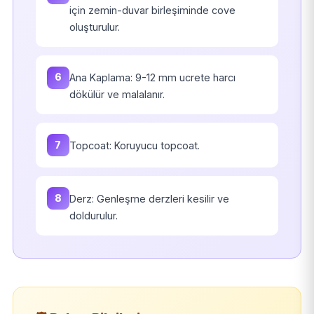
için zemin-duvar birleşiminde cove
oluşturulur.
6
Ana Kaplama: 9-12 mm ucrete harcı
dökülür ve malalanır.
7
Topcoat: Koruyucu topcoat.
8
Derz: Genleşme derzleri kesilir ve
doldurulur.