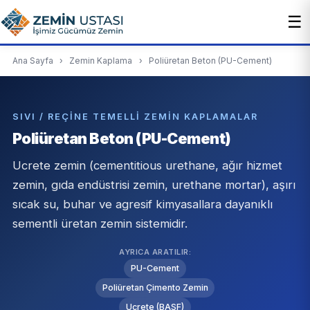
☰
Ana Sayfa
›
Zemin Kaplama
›
Poliüretan Beton (PU-Cement)
SIVI / REÇINE TEMELLI ZEMIN KAPLAMALAR
Poliüretan Beton (PU-Cement)
Ucrete zemin (cementitious urethane, ağır hizmet
zemin, gıda endüstrisi zemin, urethane mortar), aşırı
sıcak su, buhar ve agresif kimyasallara dayanıklı
sementli üretan zemin sistemidir.
AYRICA ARATILIR:
PU-Cement
Poliüretan Çimento Zemin
Ucrete (BASF)