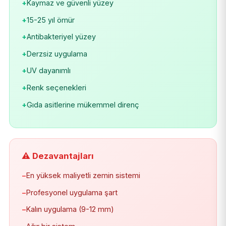
+
Kaymaz ve güvenli yüzey
+
15-25 yıl ömür
+
Antibakteriyel yüzey
+
Derzsiz uygulama
+
UV dayanımlı
+
Renk seçenekleri
+
Gıda asitlerine mükemmel direnç
⚠️ Dezavantajları
−
En yüksek maliyetli zemin sistemi
−
Profesyonel uygulama şart
−
Kalın uygulama (9-12 mm)