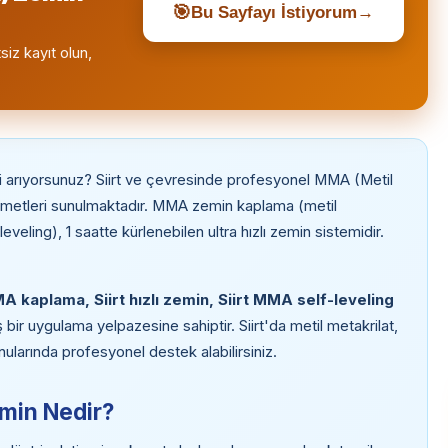
🎯
Bu Sayfayı İstiyorum
→
siz kayıt olun,
 arıyorsunuz? Siirt ve çevresinde profesyonel MMA (Metil
zmetleri sunulmaktadır. MMA zemin kaplama (metil
eling), 1 saatte kürlenebilen ultra hızlı zemin sistemidir.
MMA kaplama, Siirt hızlı zemin, Siirt MMA self-leveling
 bir uygulama yelpazesine sahiptir. Siirt'da metil metakrilat,
larında profesyonel destek alabilirsiniz.
emin Nedir?