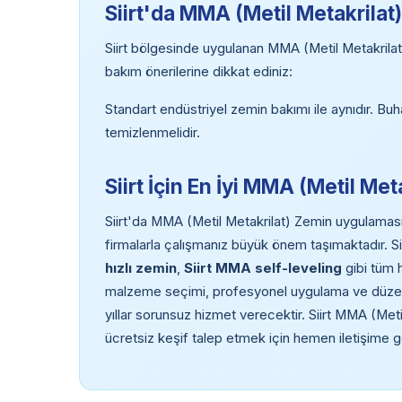
Siirt'da MMA (Metil Metakrilat
Siirt bölgesinde uygulanan MMA (Metil Metakrilat
bakım önerilerine dikkat ediniz:
Standart endüstriyel zemin bakımı ile aynıdır. Bu
temizlenmelidir.
Siirt İçin En İyi MMA (Metil M
Siirt'da MMA (Metil Metakrilat) Zemin uygulaması
firmalarla çalışmanız büyük önem taşımaktadır. Si
hızlı zemin
,
Siirt MMA self-leveling
gibi tüm h
malzeme seçimi, profesyonel uygulama ve düzenl
yıllar sorunsuz hizmet verecektir. Siirt MMA (Meti
ücretsiz keşif talep etmek için hemen iletişime g