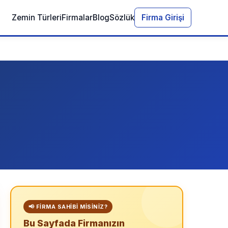
Zemin Türleri
Firmalar
Blog
Sözlük
Firma Girişi
📢 FIRMA SAHIBI MISINIZ?
Bu Sayfada Firmanızın