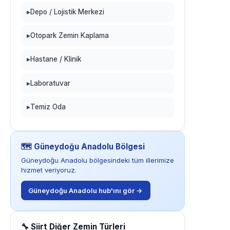
▸
Depo / Lojistik Merkezi
▸
Otopark Zemin Kaplama
▸
Hastane / Klinik
▸
Laboratuvar
▸
Temiz Oda
🗺️ Güneydoğu Anadolu Bölgesi
Güneydoğu Anadolu bölgesindeki tüm illerimize
hizmet veriyoruz.
Güneydoğu Anadolu hub'ını gör →
🔧 Siirt Diğer Zemin Türleri