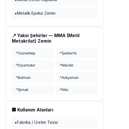
▸
Metalik Epoksi Zemin
📍 Yakın Şehirler — MMA (Metil
Metakrilat) Zemin
📍
Gaziantep
📍
Şanlıurfa
📍
Diyarbakır
📍
Mardin
📍
Batman
📍
Adıyaman
📍
Şırnak
📍
Kilis
🏢 Kullanım Alanları
▸
Fabrika / Üretim Tesisi