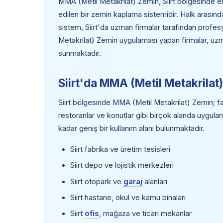
MMA (Metil Metakrilat) Zemin, Siirt bölgesinde end
edilen bir zemin kaplama sistemidir. Halk arasın
sistem, Siirt'da uzman firmalar tarafından profes
Metakrilat) Zemin uygulaması yapan firmalar, uzman
sunmaktadır.
Siirt'da MMA (Metil Metakrilat
Siirt bölgesinde MMA (Metil Metakrilat) Zemin; fab
restoranlar ve konutlar gibi birçok alanda uygulan
kadar geniş bir kullanım alanı bulunmaktadır.
Siirt fabrika ve üretim tesisleri
Siirt depo ve lojistik merkezleri
Siirt otopark ve
garaj
alanları
Siirt hastane, okul ve kamu binaları
Siirt
ofis
, mağaza ve ticari mekanlar