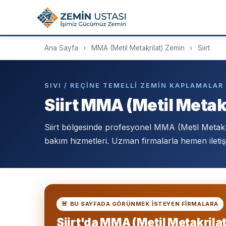
Ana Sayfa
›
MMA (Metil Metakrilat) Zemin
›
Siirt
SIVI / REÇINE TEMELLI ZEMIN KAPLAMALAR 
Siirt MMA (Metil Metak
Siirt bölgesinde profesyonel MMA (Metil Metak
bakım hizmetleri. Uzman firmalarla hemen iletiş
🚨 BU SAYFADA GÖRÜNMEK ISTEYEN FIRMALARA
Siirt'da MMA (Metil Metakrila