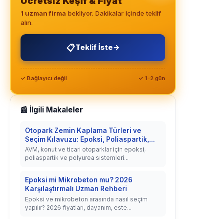
Ücretsiz Keşif & Fiyat
1 uzman firma
bekliyor. Dakikalar içinde teklif
alın.
📋
Teklif İste
→
✓ Bağlayıcı değil
✓ 1-2 gün
📰 İlgili Makaleler
Otopark Zemin Kaplama Türleri ve
Seçim Kılavuzu: Epoksi, Poliaspartik,...
AVM, konut ve ticari otoparklar için epoksi,
poliaspartik ve polyurea sistemleri...
Epoksi mi Mikrobeton mu? 2026
Karşılaştırmalı Uzman Rehberi
Epoksi ve mikrobeton arasında nasıl seçim
yapılır? 2026 fiyatları, dayanım, este...