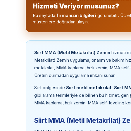
Hizmeti Veriyor musunuz?
Bu sayfada
firmanızın bilgileri
görünebilir. Ücret
müşterilere doğrudan ulaşın.
Siirt MMA (Metil Metakrilat) Zemin
hizmeti mi
Metakrilat) Zemin uygulama, onarım ve bakım hi
metakrilat, MMA kaplama, hızlı zemin, MMA self-lev
Üretim durmadan uygulama imkanı sunar.
Siirt bölgesinde
Siirt metil metakrilat, Siirt 
gibi arama terimleriyle de bilinen bu hizmet, geniş
MMA kaplama, hızlı zemin, MMA self-leveling konu
Siirt MMA (Metil Metakrilat) Z