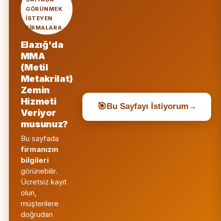
GÖRÜNMEK
ISTEYEN
FIRMALARA
Elazığ'da
MMA
(Metil
Metakrilat)
Zemin
Hizmeti
🎯
Bu Sayfayı İstiyorum
→
Veriyor
musunuz?
Bu sayfada
firmanızın
bilgileri
görünebilir.
Ücretsiz kayıt
olun,
müşterilere
doğrudan