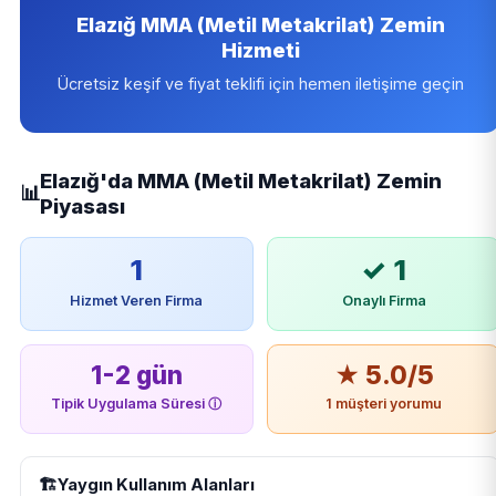
Elazığ MMA (Metil Metakrilat) Zemin
Hizmeti
Ücretsiz keşif ve fiyat teklifi için hemen iletişime geçin
Elazığ'da MMA (Metil Metakrilat) Zemin
📊
Piyasası
1
✓ 1
Hizmet Veren Firma
Onaylı Firma
1-2 gün
★ 5.0/5
Tipik Uygulama Süresi
ⓘ
1 müşteri yorumu
🏗️
Yaygın Kullanım Alanları