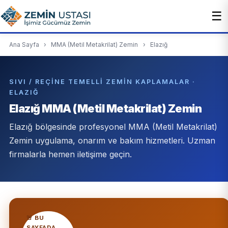
☰
Ana Sayfa
›
MMA (Metil Metakrilat) Zemin
›
Elazığ
SIVI / REÇINE TEMELLI ZEMIN KAPLAMALAR ·
ELAZIĞ
Elazığ MMA (Metil Metakrilat) Zemin
Elazığ bölgesinde profesyonel MMA (Metil Metakrilat)
Zemin uygulama, onarım ve bakım hizmetleri. Uzman
firmalarla hemen iletişime geçin.
🚨 BU
SAYFADA