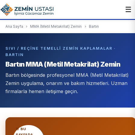
☰
Ana Sayfa
›
MMA (Metil Metakrilat) Zemin
›
Bartın
SIVI / REÇINE TEMELLI ZEMIN KAPLAMALAR ·
BARTIN
Bartın MMA (Metil Metakrilat) Zemin
Bartın bölgesinde profesyonel MMA (Metil Metakrilat)
Zemin uygulama, onarım ve bakım hizmetleri. Uzman
firmalarla hemen iletişime geçin.
🚨 BU
SAYFADA