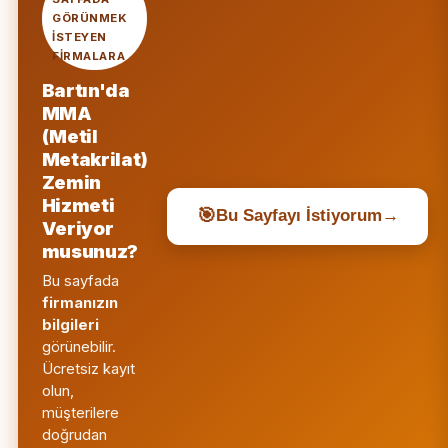
GÖRÜNMEK
ISTEYEN
FIRMALARA
Bartın'da
MMA
(Metil
Metakrilat)
Zemin
Hizmeti
🎯
Bu Sayfayı İstiyorum
→
Veriyor
musunuz?
Bu sayfada
firmanızın
bilgileri
görünebilir.
Ücretsiz kayıt
olun,
müşterilere
doğrudan