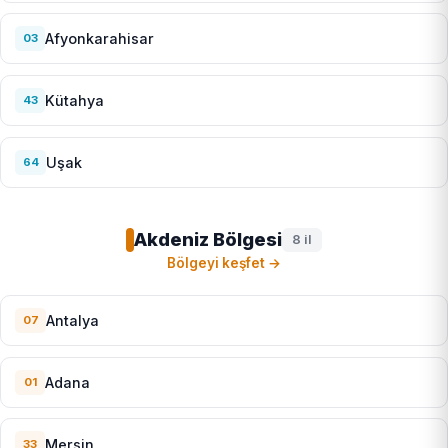
Afyonkarahisar
03
Kütahya
43
Uşak
64
Akdeniz Bölgesi
8 il
Bölgeyi keşfet →
Antalya
07
Adana
01
Mersin
33