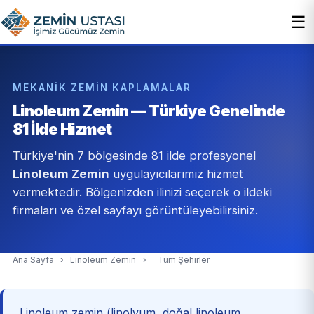
☰
MEKANIK ZEMIN KAPLAMALAR
Linoleum Zemin — Türkiye Genelinde
81 İlde Hizmet
Türkiye'nin 7 bölgesinde 81 ilde profesyonel
Linoleum Zemin
uygulayıcılarımız hizmet
vermektedir. Bölgenizden ilinizi seçerek o ildeki
firmaları ve özel sayfayı görüntüleyebilirsiniz.
Ana Sayfa
›
Linoleum Zemin
›
Tüm Şehirler
Linoleum zemin (linolyum, doğal linoleum,