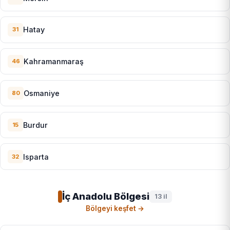
Hatay
31
Kahramanmaraş
46
Osmaniye
80
Burdur
15
Isparta
32
İç Anadolu Bölgesi
13 il
Bölgeyi keşfet →