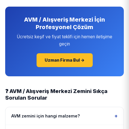
AVM / Alışveriş Merkezi İçin
Profesyonel Çözüm
Ücretsiz keşif ve fiyat teklifi için hemen iletişime
geçin
Uzman Firma Bul →
❓ AVM / Alışveriş Merkezi Zemini Sıkça
Sorulan Sorular
+
AVM zemini için hangi malzeme?