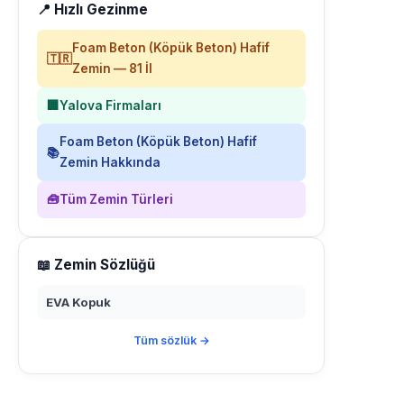
📍 Hızlı Gezinme
Foam Beton (Köpük Beton) Hafif
🇹🇷
Zemin — 81 İl
🏢
Yalova Firmaları
Foam Beton (Köpük Beton) Hafif
📚
Zemin Hakkında
🧰
Tüm Zemin Türleri
📖 Zemin Sözlüğü
EVA Kopuk
Tüm sözlük →