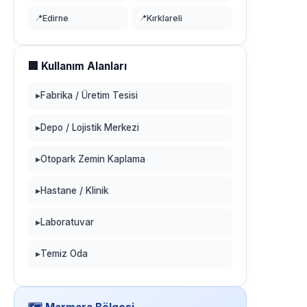
📍
Edirne
📍
Kırklareli
🏢 Kullanım Alanları
▸
Fabrika / Üretim Tesisi
▸
Depo / Lojistik Merkezi
▸
Otopark Zemin Kaplama
▸
Hastane / Klinik
▸
Laboratuvar
▸
Temiz Oda