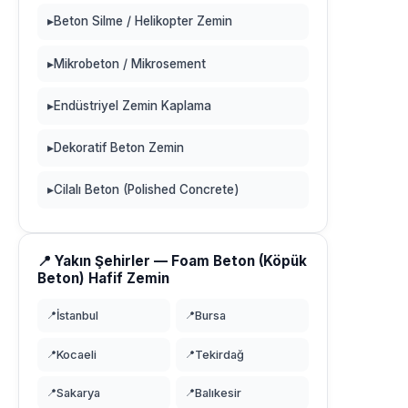
▸
Beton Silme / Helikopter Zemin
▸
Mikrobeton / Mikrosement
▸
Endüstriyel Zemin Kaplama
▸
Dekoratif Beton Zemin
▸
Cilalı Beton (Polished Concrete)
📍 Yakın Şehirler — Foam Beton (Köpük
Beton) Hafif Zemin
📍
İstanbul
📍
Bursa
📍
Kocaeli
📍
Tekirdağ
📍
Sakarya
📍
Balıkesir