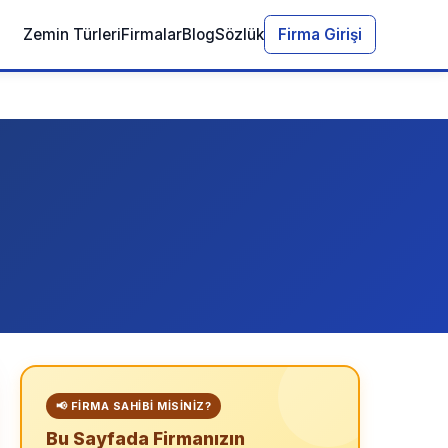
Zemin Türleri
Firmalar
Blog
Sözlük
Firma Girişi
📢 FIRMA SAHIBI MISINIZ?
Bu Sayfada Firmanızın