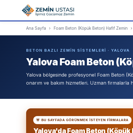
Ana Sayfa
›
Foam Beton (Köpük Beton) Hafif Zemin
›
BETON BAZLI ZEMIN SISTEMLERI · YALOVA
Yalova Foam Beton (Kö
Yalova bölgesinde profesyonel Foam Beton (K
onarım ve bakım hizmetleri. Uzman firmalarla h
🚨 BU SAYFADA GÖRÜNMEK ISTEYEN FIRMALARA
Yalova'da Foam Beton (Köpük 