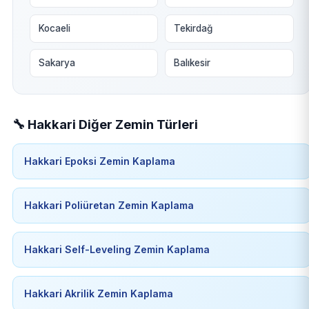
Kocaeli
Tekirdağ
Sakarya
Balıkesir
🔧 Hakkari Diğer Zemin Türleri
Hakkari Epoksi Zemin Kaplama
Hakkari Poliüretan Zemin Kaplama
Hakkari Self-Leveling Zemin Kaplama
Hakkari Akrilik Zemin Kaplama