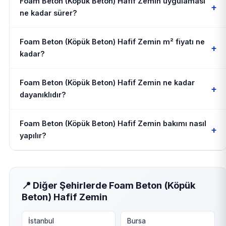
Foam Beton (Köpük Beton) Hafif Zemin uygulaması
+
ne kadar sürer?
Foam Beton (Köpük Beton) Hafif Zemin m² fiyatı ne
+
kadar?
Foam Beton (Köpük Beton) Hafif Zemin ne kadar
+
dayanıklıdır?
Foam Beton (Köpük Beton) Hafif Zemin bakımı nasıl
+
yapılır?
📍 Diğer Şehirlerde Foam Beton (Köpük
Beton) Hafif Zemin
İstanbul
Bursa