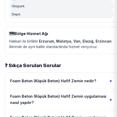
Otopark
Depo
🗺️
Bölge Hizmet Ağı
Hakkari ile birlikte
Erzurum, Malatya, Van, Elazığ, Erzincan
illerinde de aynı kalite standardında hizmet veriyoruz.
❓ Sıkça Sorulan Sorular
+
Foam Beton (Köpük Beton) Hafif Zemin nedir?
Foam Beton (Köpük Beton) Hafif Zemin uygulaması
+
nasıl yapılır?