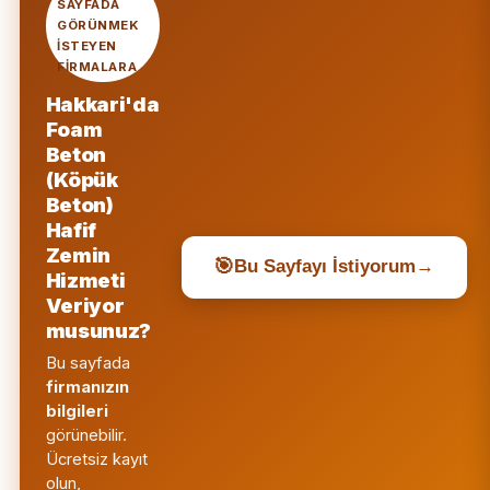
SAYFADA
GÖRÜNMEK
ISTEYEN
FIRMALARA
Hakkari'da
Foam
Beton
(Köpük
Beton)
Hafif
Zemin
🎯
Bu Sayfayı İstiyorum
→
Hizmeti
Veriyor
musunuz?
Bu sayfada
firmanızın
bilgileri
görünebilir.
Ücretsiz kayıt
olun,