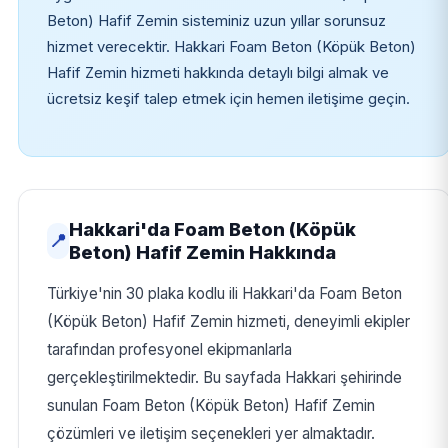
Beton) Hafif Zemin sisteminiz uzun yıllar sorunsuz
hizmet verecektir. Hakkari Foam Beton (Köpük Beton)
Hafif Zemin hizmeti hakkında detaylı bilgi almak ve
ücretsiz keşif talep etmek için hemen iletişime geçin.
Hakkari'da Foam Beton (Köpük
📍
Beton) Hafif Zemin Hakkında
Türkiye'nin 30 plaka kodlu ili Hakkari'da Foam Beton
(Köpük Beton) Hafif Zemin hizmeti, deneyimli ekipler
tarafından profesyonel ekipmanlarla
gerçekleştirilmektedir. Bu sayfada Hakkari şehirinde
sunulan Foam Beton (Köpük Beton) Hafif Zemin
çözümleri ve iletişim seçenekleri yer almaktadır.