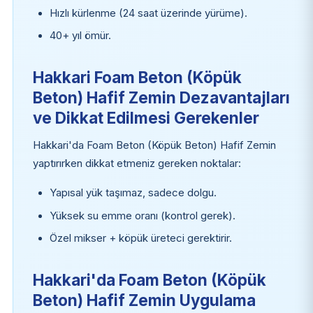
Hızlı kürlenme (24 saat üzerinde yürüme).
40+ yıl ömür.
Hakkari Foam Beton (Köpük
Beton) Hafif Zemin Dezavantajları
ve Dikkat Edilmesi Gerekenler
Hakkari'da Foam Beton (Köpük Beton) Hafif Zemin
yaptırırken dikkat etmeniz gereken noktalar:
Yapısal yük taşımaz, sadece dolgu.
Yüksek su emme oranı (kontrol gerek).
Özel mikser + köpük üreteci gerektirir.
Hakkari'da Foam Beton (Köpük
Beton) Hafif Zemin Uygulama