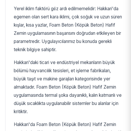
Yerel iklim faktörü göz ardı edilmemelidir: Hakkari'da
egemen olan sert kara iklimi, çok soğuk ve uzun süren
kışlar, kısa yazlar, Foam Beton (Köpük Beton) Hafif
Zemin uygulamasının başarısını doğrudan etkileyen bir
parametredir. Uygulayıcılarımız bu konuda gerekli
teknik bilgiye sahiptir.
Hakkari'daki ticari ve endüstriyel mekanların büyük
bölümü hayvancılık tesisleri, et işleme fabrikaları,
büyük taşıt ve makine garajları kategorisinde yer
almaktadır. Foam Beton (Köpük Beton) Hafif Zemin
uygulamasında termal şoka dayanıklı, kalın katmanlı ve
düşük sıcaklıkta uygulanabilir sistemler bu alanlar için
kritiktir.
Hakkari'da Foam Beton (Köpük Beton) Hafif Zemin