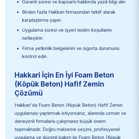
Garanti süresi ve kapsamı hakkında yazılı bilgi alın
Birden fazla Hakkari firmasından teklif alarak
karşılaştırma yapın
Uygulama süresi ve işyeri teslim koşullarını
netleştirin
Firma yetkinlik belgelerini ve sigorta durumunu
kontrol edin
Hakkari İçin En İyi Foam Beton
(Köpük Beton) Hafif Zemin
Çözümü
Hakkari'da Foam Beton (Köpük Beton) Hafif Zemin
uygulaması yaptırmak istiyorsanız, alanında uzman ve
deneyimli firmalarla çalışmanız büyük önem
taşımaktadır. Doğru malzeme seçimi, profesyonel
uygulama ve düzenli bakım ile Foam Beton (Köpük