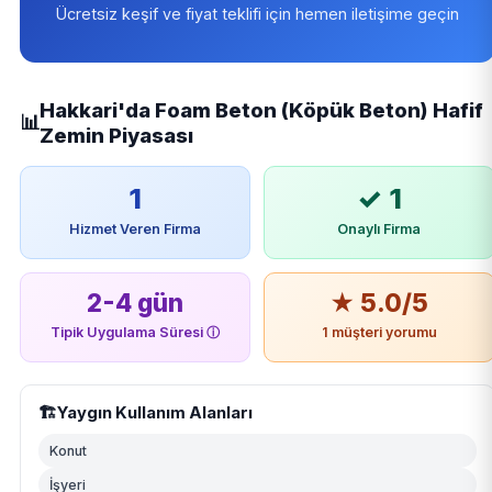
Ücretsiz keşif ve fiyat teklifi için hemen iletişime geçin
Hakkari'da Foam Beton (Köpük Beton) Hafif
📊
Zemin Piyasası
1
✓ 1
Hizmet Veren Firma
Onaylı Firma
2-4 gün
★ 5.0/5
Tipik Uygulama Süresi
ⓘ
1 müşteri yorumu
🏗️
Yaygın Kullanım Alanları
Konut
İşyeri