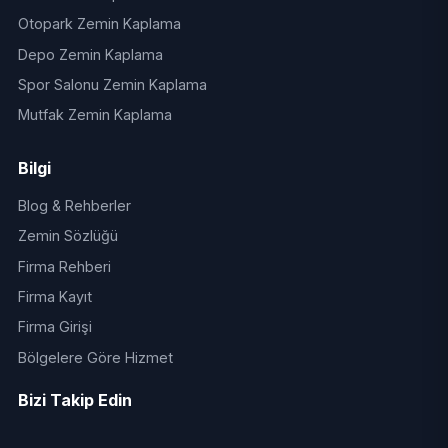
Otopark Zemin Kaplama
Depo Zemin Kaplama
Spor Salonu Zemin Kaplama
Mutfak Zemin Kaplama
Bilgi
Blog & Rehberler
Zemin Sözlüğü
Firma Rehberi
Firma Kayıt
Firma Girişi
Bölgelere Göre Hizmet
Bizi Takip Edin