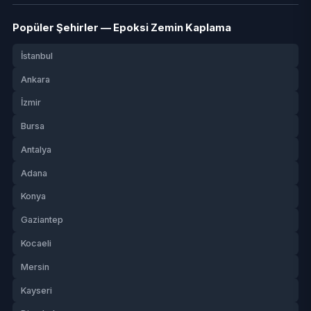
Popüler Şehirler — Epoksi Zemin Kaplama
İstanbul
Ankara
İzmir
Bursa
Antalya
Adana
Konya
Gaziantep
Kocaeli
Mersin
Kayseri