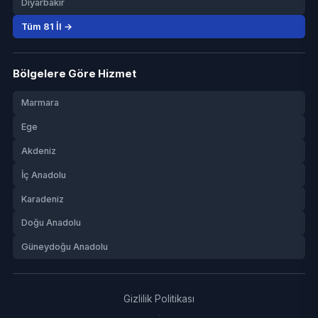
Diyarbakır
Tüm 81 İl →
Bölgelere Göre Hizmet
Marmara
Ege
Akdeniz
İç Anadolu
Karadeniz
Doğu Anadolu
Güneydoğu Anadolu
Gizlilik Politikası
·