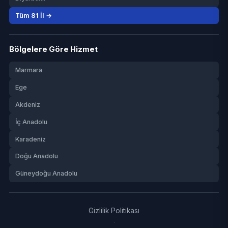
Tüm 81 İl →
Bölgelere Göre Hizmet
Marmara
Ege
Akdeniz
İç Anadolu
Karadeniz
Doğu Anadolu
Güneydoğu Anadolu
Gizlilik Politikası
·