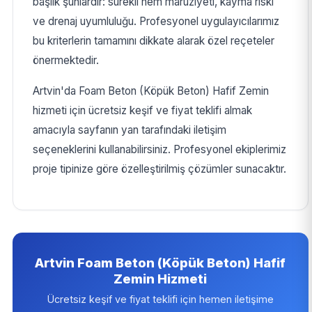
başlık şunlardır: sürekli nem maruziyeti, kayma riski
ve drenaj uyumluluğu. Profesyonel uygulayıcılarımız
bu kriterlerin tamamını dikkate alarak özel reçeteler
önermektedir.
Artvin'da Foam Beton (Köpük Beton) Hafif Zemin
hizmeti için ücretsiz keşif ve fiyat teklifi almak
amacıyla sayfanın yan tarafındaki iletişim
seçeneklerini kullanabilirsiniz. Profesyonel ekiplerimiz
proje tipinize göre özelleştirilmiş çözümler sunacaktır.
Artvin Foam Beton (Köpük Beton) Hafif
Zemin Hizmeti
Ücretsiz keşif ve fiyat teklifi için hemen iletişime