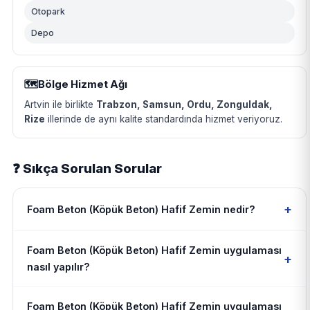
Otopark
Depo
🗺️
Bölge Hizmet Ağı
Artvin ile birlikte
Trabzon, Samsun, Ordu, Zonguldak,
Rize
illerinde de aynı kalite standardında hizmet veriyoruz.
❓ Sıkça Sorulan Sorular
+
Foam Beton (Köpük Beton) Hafif Zemin nedir?
Foam Beton (Köpük Beton) Hafif Zemin uygulaması
+
nasıl yapılır?
Foam Beton (Köpük Beton) Hafif Zemin uygulaması