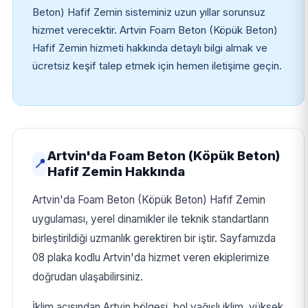
Beton) Hafif Zemin sisteminiz uzun yıllar sorunsuz
hizmet verecektir. Artvin Foam Beton (Köpük Beton)
Hafif Zemin hizmeti hakkında detaylı bilgi almak ve
ücretsiz keşif talep etmek için hemen iletişime geçin.
Artvin'da Foam Beton (Köpük Beton)
📍
Hafif Zemin Hakkında
Artvin'da Foam Beton (Köpük Beton) Hafif Zemin
uygulaması, yerel dinamikler ile teknik standartların
birleştirildiği uzmanlık gerektiren bir iştir. Sayfamızda
08 plaka kodlu Artvin'da hizmet veren ekiplerimize
doğrudan ulaşabilirsiniz.
İklim açısından Artvin bölgesi, bol yağışlı iklim, yüksek