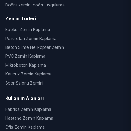
Doğru zemin, doğru uygulama.
Zemin Türleri
Epoksi Zemin Kaplama
Poliüretan Zemin Kaplama
Beton Silme Helikopter Zemin
PVC Zemin Kaplama
Mikrobeton Kaplama
Kauçuk Zemin Kaplama
Spor Salonu Zemini
Kullanım Alanları
Fabrika Zemin Kaplama
Hastane Zemin Kaplama
Ofis Zemin Kaplama