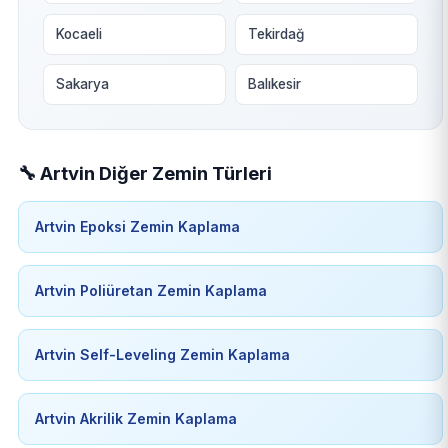
Kocaeli
Tekirdağ
Sakarya
Balıkesir
🔧 Artvin Diğer Zemin Türleri
Artvin Epoksi Zemin Kaplama
Artvin Poliüretan Zemin Kaplama
Artvin Self-Leveling Zemin Kaplama
Artvin Akrilik Zemin Kaplama