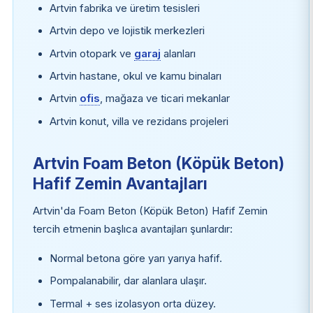
Artvin fabrika ve üretim tesisleri
Artvin depo ve lojistik merkezleri
Artvin otopark ve
garaj
alanları
Artvin hastane, okul ve kamu binaları
Artvin
ofis
, mağaza ve ticari mekanlar
Artvin konut, villa ve rezidans projeleri
Artvin Foam Beton (Köpük Beton)
Hafif Zemin Avantajları
Artvin'da Foam Beton (Köpük Beton) Hafif Zemin
tercih etmenin başlıca avantajları şunlardır:
Normal betona göre yarı yarıya hafif.
Pompalanabilir, dar alanlara ulaşır.
Termal + ses izolasyon orta düzey.