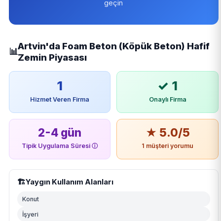
geçin
Artvin'da Foam Beton (Köpük Beton) Hafif
📊
Zemin Piyasası
1
✓ 1
Hizmet Veren Firma
Onaylı Firma
2-4 gün
★ 5.0/5
Tipik Uygulama Süresi
ⓘ
1 müşteri yorumu
🏗️
Yaygın Kullanım Alanları
Konut
İşyeri