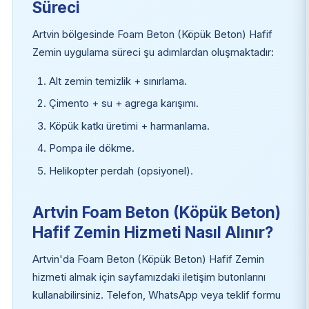
Süreci
Artvin bölgesinde Foam Beton (Köpük Beton) Hafif
Zemin uygulama süreci şu adımlardan oluşmaktadır:
Alt zemin temizlik + sınırlama.
Çimento + su + agrega karışımı.
Köpük katkı üretimi + harmanlama.
Pompa ile dökme.
Helikopter perdah (opsiyonel).
Artvin Foam Beton (Köpük Beton)
Hafif Zemin Hizmeti Nasıl Alınır?
Artvin'da Foam Beton (Köpük Beton) Hafif Zemin
hizmeti almak için sayfamızdaki iletişim butonlarını
kullanabilirsiniz. Telefon, WhatsApp veya teklif formu