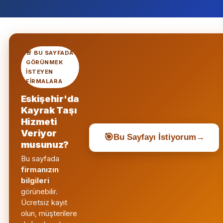
🚨 BU SAYFADA
GÖRÜNMEK
ISTEYEN
FIRMALARA
Eskişehir'da
Kayrak Taşı
Hizmeti
Veriyor
🎯
Bu Sayfayı İstiyorum
→
musunuz?
Bu sayfada
firmanızın
bilgileri
görünebilir.
Ücretsiz kayıt
olun, müşterilere