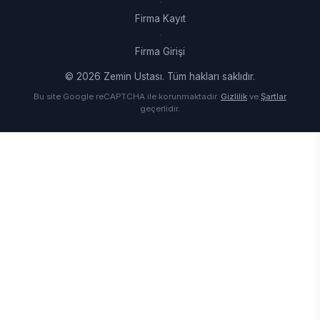
·
Firma Kayıt
·
Firma Girişi
© 2026 Zemin Ustası. Tüm hakları saklıdır.
Bu site Google reCAPTCHA ile korunmaktadır.
Gizlilik
ve
Şartlar
geçerlidir.