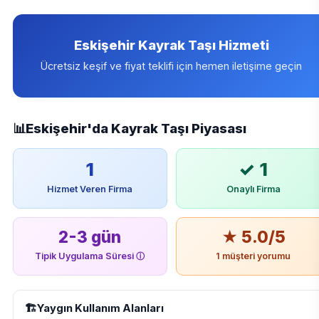
Eskişehir Kayrak Taşı Hizmeti
Ücretsiz keşif ve fiyat teklifi için hemen iletişime geçin
📊
Eskişehir'da Kayrak Taşı Piyasası
1
✓ 1
Hizmet Veren Firma
Onaylı Firma
2-3 gün
★ 5.0/5
Tipik Uygulama Süresi
ⓘ
1 müşteri yorumu
🏗️
Yaygın Kullanım Alanları