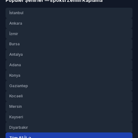
Popüler Şehirler — Epoksi Zemin Kaplama
İstanbul
Ankara
İzmir
Bursa
Antalya
Adana
Konya
Gaziantep
Kocaeli
Mersin
Kayseri
Diyarbakır
Tüm 81 İl →