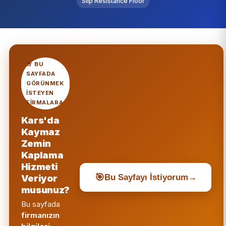
Slip Resistance Floor
🚨 BU
SAYFADA
GÖRÜNMEK
ISTEYEN
FIRMALARA
Kars'da
Kaymaz
Zemin
Kaplama
Hizmeti
🎯
Veriyor
Bu Sayfayı İstiyorum
→
musunuz?
Bu sayfada
firmanızın