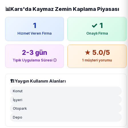
📊
Kars'da Kaymaz Zemin Kaplama Piyasası
1
✓ 1
Hizmet Veren Firma
Onaylı Firma
2-3 gün
★ 5.0/5
Tipik Uygulama Süresi
ⓘ
1 müşteri yorumu
🏗️
Yaygın Kullanım Alanları
Konut
İşyeri
Otopark
Depo