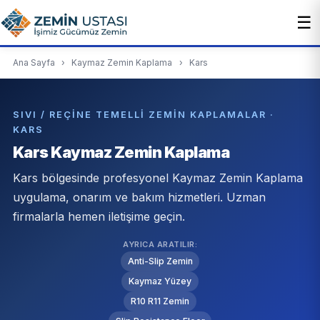
☰
Ana Sayfa
›
Kaymaz Zemin Kaplama
›
Kars
SIVI / REÇINE TEMELLI ZEMIN KAPLAMALAR ·
KARS
Kars Kaymaz Zemin Kaplama
Kars bölgesinde profesyonel Kaymaz Zemin Kaplama
uygulama, onarım ve bakım hizmetleri. Uzman
firmalarla hemen iletişime geçin.
AYRICA ARATILIR:
Anti-Slip Zemin
Kaymaz Yüzey
R10 R11 Zemin