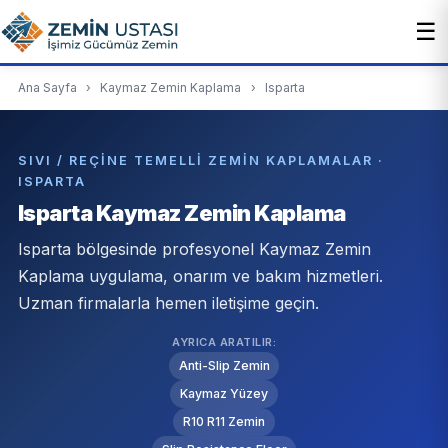
☰
Ana Sayfa
›
Kaymaz Zemin Kaplama
›
Isparta
SIVI / REÇINE TEMELLI ZEMIN KAPLAMALAR ·
ISPARTA
Isparta Kaymaz Zemin Kaplama
Isparta bölgesinde profesyonel Kaymaz Zemin
Kaplama uygulama, onarım ve bakım hizmetleri.
Uzman firmalarla hemen iletişime geçin.
AYRICA ARATILIR:
Anti-Slip Zemin
Kaymaz Yüzey
R10 R11 Zemin