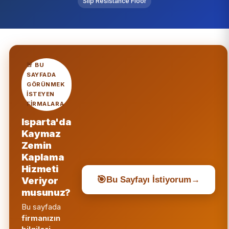
Slip Resistance Floor
🚨 BU
SAYFADA
GÖRÜNMEK
ISTEYEN
FIRMALARA
Isparta'da
Kaymaz
Zemin
Kaplama
Hizmeti
🎯
Veriyor
Bu Sayfayı İstiyorum
→
musunuz?
Bu sayfada
firmanızın