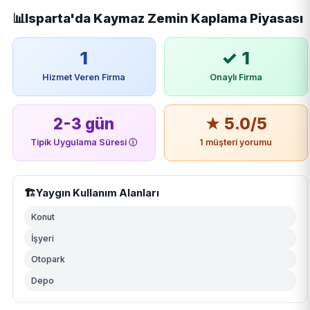
📊
Isparta'da Kaymaz Zemin Kaplama Piyasası
1
✓ 1
Hizmet Veren Firma
Onaylı Firma
2-3 gün
★ 5.0/5
Tipik Uygulama Süresi
ⓘ
1 müşteri yorumu
🏗️
Yaygın Kullanım Alanları
Konut
İşyeri
Otopark
Depo