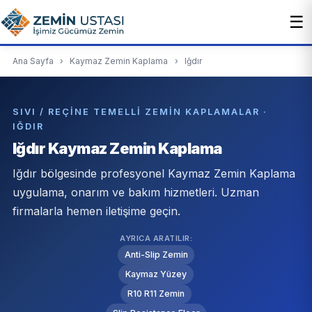
☰
Ana Sayfa
›
Kaymaz Zemin Kaplama
›
Iğdır
SIVI / REÇINE TEMELLI ZEMIN KAPLAMALAR ·
IĞDIR
Iğdır Kaymaz Zemin Kaplama
Iğdır bölgesinde profesyonel Kaymaz Zemin Kaplama
uygulama, onarım ve bakım hizmetleri. Uzman
firmalarla hemen iletişime geçin.
AYRICA ARATILIR:
Anti-Slip Zemin
Kaymaz Yüzey
R10 R11 Zemin