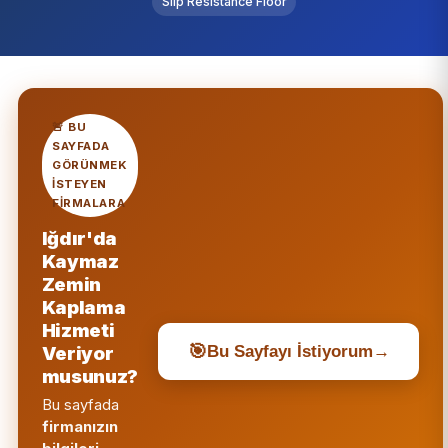
Slip Resistance Floor
🚨 BU
SAYFADA
GÖRÜNMEK
ISTEYEN
FIRMALARA
Iğdır'da
Kaymaz
Zemin
Kaplama
Hizmeti
🎯
Veriyor
Bu Sayfayı İstiyorum
→
musunuz?
Bu sayfada
firmanızın