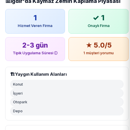
📊
Iğdır'da Kaymaz Zemin Kaplama Piyasası
1
✓ 1
Hizmet Veren Firma
Onaylı Firma
2-3 gün
★ 5.0/5
Tipik Uygulama Süresi
ⓘ
1 müşteri yorumu
🏗️
Yaygın Kullanım Alanları
Konut
İşyeri
Otopark
Depo