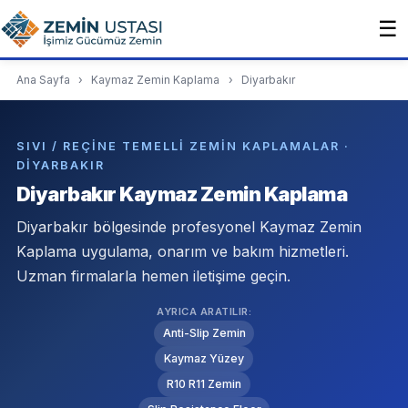
☰
Ana Sayfa
›
Kaymaz Zemin Kaplama
›
Diyarbakır
SIVI / REÇINE TEMELLI ZEMIN KAPLAMALAR ·
DIYARBAKIR
Diyarbakır Kaymaz Zemin Kaplama
Diyarbakır bölgesinde profesyonel Kaymaz Zemin
Kaplama uygulama, onarım ve bakım hizmetleri.
Uzman firmalarla hemen iletişime geçin.
AYRICA ARATILIR:
Anti-Slip Zemin
Kaymaz Yüzey
R10 R11 Zemin