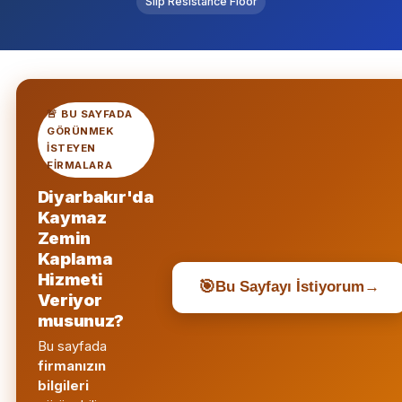
Slip Resistance Floor
🚨 BU SAYFADA
GÖRÜNMEK
ISTEYEN
FIRMALARA
Diyarbakır'da
Kaymaz
Zemin
Kaplama
Hizmeti
🎯
Bu Sayfayı İstiyorum
→
Veriyor
musunuz?
Bu sayfada
firmanızın
bilgileri